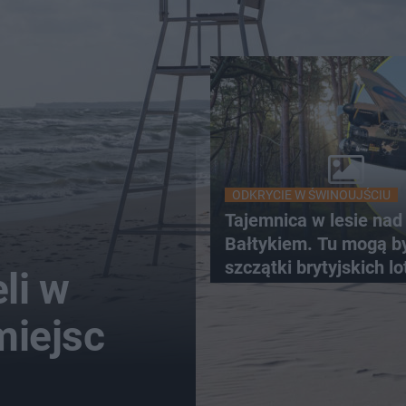
ODKRYCIE W ŚWINOUJŚCIU
Tajemnica w lesie nad
Bałtykiem. Tu mogą b
szczątki brytyjskich l
li w
miejsc