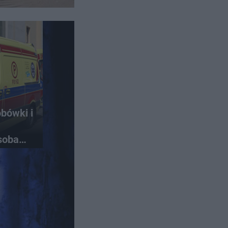
obówki i
soba