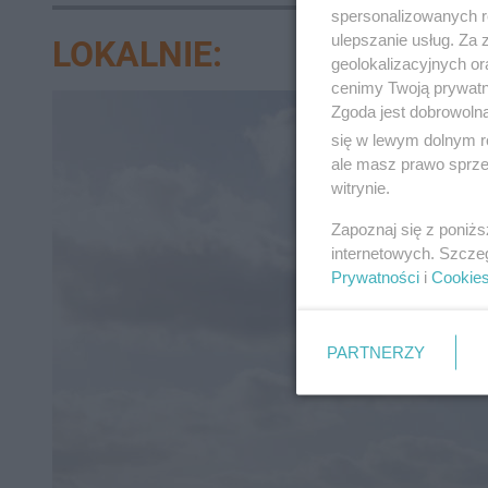
ranna!
spersonalizowanych re
ulepszanie usług. Za
LOKALNIE:
geolokalizacyjnych or
cenimy Twoją prywatno
Zgoda jest dobrowoln
się w lewym dolnym r
ale masz prawo sprzec
witrynie.
Zapoznaj się z poniż
internetowych. Szcze
Prywatności
i
Cookie
PARTNERZY