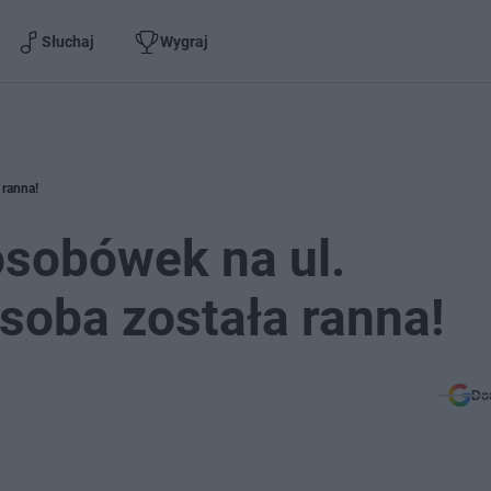
Słuchaj
Wygraj
 ranna!
osobówek na ul.
osoba została ranna!
Do