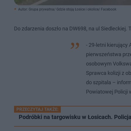
Autor: Grupa prywatna/ Gdzie stoją Łosice i okolice/ Facebook
Do zdarzenia doszło na DW698, na ul Siedleckiej.
- 29-letni kierujący
pierwszeństwa prz
osobowym Volkswag
Sprawca kolizji z o
do szpitala – info
Powiatowej Policji 
PRZECZYTAJ TAKŻE:
Podróbki na targowisku w Łosicach. Policja