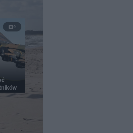
9
yć
otników