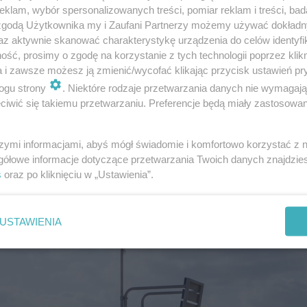
klam, wybór spersonalizowanych treści, pomiar reklam i treści, bad
 zgodą Użytkownika my i Zaufani Partnerzy możemy używać dokład
az aktywnie skanować charakterystykę urządzenia do celów identyfi
ść, prosimy o zgodę na korzystanie z tych technologii poprzez klikn
a i zawsze możesz ją zmienić/wycofać klikając przycisk ustawień pr
ogu strony
. Niektóre rodzaje przetwarzania danych nie wymagaj
iwić się takiemu przetwarzaniu. Preferencje będą miały zastosowanie
szymi informacjami, abyś mógł świadomie i komfortowo korzystać z
gółowe informacje dotyczące przetwarzania Twoich danych znajdzi
DRAMAT NA LUBELSZCZYŹNI
s
oraz po kliknięciu w „Ustawienia”.
Tragiczny finał poszu
zaginionego 30-latka. 
na żwirowni
USTAWIENIA