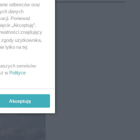
anie odbiorców oraz
nych danych
kacji. Ponieważ
ięcie „Akceptuję”.
ywatności znajdujący
ą zgody użytkownika,
 tylko na tej
 naszych serwisów
esz w
Polityce
E
kiwań
Ciało
Akceptuję