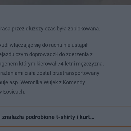
 Trasa przez dłuższy czas była zablokowana.
 Audi włączając się do ruchu nie ustąpił
ejazdu czym doprowadził do zderzenia z
enem którym kierował 74-letni mężczyzna.
brażeniami ciała został przetransportowany
rmuje asp. Weronika Wujek z Komendy
w Łosicach.
 znalazła podrobione t-shirty i kurt…