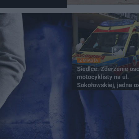
Z MIASTA
Siedlce: Zderzenie os
motocyklisty na ul.
Sokołowskiej, jedna o
ranna!