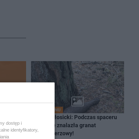
Z REGIONU
ub nas
Powiat łosicki: Podczas spaceru
y dostęp i
po lesie znalazła granat
lne identyfikatory,
moździerzowy!
iania