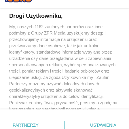
Drogi Użytkowniku,
My, naszych 1162 zaufanych partnerów oraz inne
Żaden utwór zamieszczony w serwisie nie może być powielany i
podmioty z Grupy ZPR Media uzyskujemy dostęp i
rozpowszechniany lub dalej rozpowszechniany w jakikolwiek sposób (w
tym także elektroniczny lub mechaniczny) na jakimkolwiek polu
przechowujemy informacje na urządzeniu oraz
eksploatacji w jakiejkolwiek formie, włącznie z umieszczaniem w Internecie
przetwarzamy dane osobowe, takie jak unikalne
bez pisemnej zgody właściciela praw. Jakiekolwiek użycie lub
wykorzystanie utworów w całości lub w części z naruszeniem prawa, tzn.
identyfikatory, standardowe informacje wysyłane przez
bez właściwej zgody, jest zabronione pod groźbą kary i może być ścigane
urządzenie czy dane przeglądania w celu zapewniania
prawnie.
spersonalizowanych reklam, wybór spersonalizowanych
treści, pomiar reklam i treści, badanie odbiorców oraz
ulepszanie usług. Za zgodą Użytkownika my i Zaufani
Partnerzy możemy używać dokładnych danych
geolokalizacyjnych oraz aktywnie skanować
charakterystykę urządzenia do celów identyfikacji.
O nas
Ponieważ cenimy Twoją prywatność, prosimy o zgodę na
korzystanie z tych technologii poprzez kliknięcie
Informacje prawne
„Akceptuję”. Zgoda jest dobrowolna i zawsze możesz ją
zmienić/wycofać klikając przycisk ustawień prywatności
Nasze serwisy
PARTNERZY
USTAWIENIA