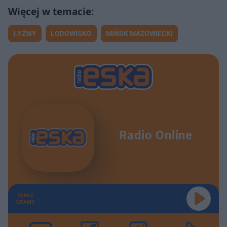
ŁYŻWY
LODOWISKO
MIŃSK MAZOWIECKI
Radio Online
TERAZ
GRAMY