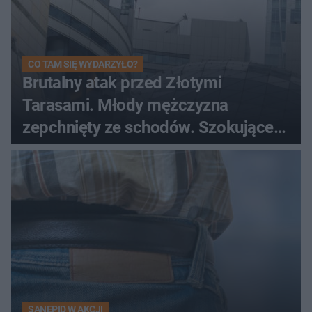
CO TAM SIĘ WYDARZYŁO?
Brutalny atak przed Złotymi
Tarasami. Młody mężczyzna
zepchnięty ze schodów. Szokujące
nagranie krąży po sieci
SANEPID W AKCJI