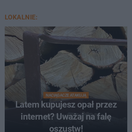
LOKALNIE:
NACIĄGACZE ATAKUJĄ
Latem kupujesz opał przez
internet? Uważaj na falę
oszustw!