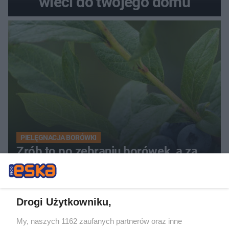
wleci do twojego domu
PIELĘGNACJA BORÓWKI
Zrób to po zebraniu borówek, a za
rok zbiory będą obfite
Drogi Użytkowniku,
My, naszych 1162 zaufanych partnerów oraz inne