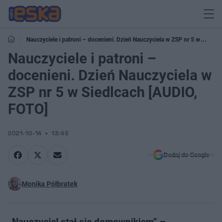
Nauczyciele i patroni – docenieni. Dzień Nauczyciela w ZSP nr 5 w
Siedlcach [AUDIO, FOTO]
Nauczyciele i patroni –
docenieni. Dzień Nauczyciela w
ZSP nr 5 w Siedlcach [AUDIO,
FOTO]
2021-10-14
13:45
Dodaj do Google
Monika Półbratek
„Nauczyciel stał się domownikiem” –