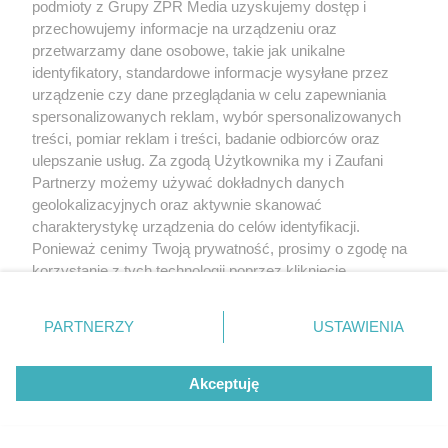
podmioty z Grupy ZPR Media uzyskujemy dostęp i
przechowujemy informacje na urządzeniu oraz
przetwarzamy dane osobowe, takie jak unikalne
identyfikatory, standardowe informacje wysyłane przez
urządzenie czy dane przeglądania w celu zapewniania
spersonalizowanych reklam, wybór spersonalizowanych
treści, pomiar reklam i treści, badanie odbiorców oraz
ZAKUPY
ulepszanie usług. Za zgodą Użytkownika my i Zaufani
Jesień w Pepco! Stylowe kubki i
Partnerzy możemy używać dokładnych danych
dodatki w świetnych cenach
geolokalizacyjnych oraz aktywnie skanować
charakterystykę urządzenia do celów identyfikacji.
Ponieważ cenimy Twoją prywatność, prosimy o zgodę na
5
korzystanie z tych technologii poprzez kliknięcie
„Akceptuję”. Zgoda jest dobrowolna i zawsze możesz ją
zmienić/wycofać klikając przycisk ustawień prywatności
PARTNERZY
USTAWIENIA
znajdujący się w lewym dolnym rogu strony
. Niektóre
rodzaje przetwarzania danych nie wymagają zgody
Akceptuję
użytkownika, ale masz prawo sprzeciwić się takiemu
przetwarzaniu. Preferencje będą miały zastosowanie tylko
na tej witrynie.