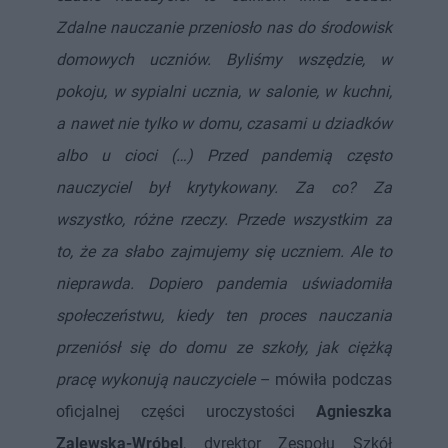
u
r
ł
z
Zdalne nauczanie przeniosło nas do środowisk
u
o
d
domowych uczniów. Byliśmy wszędzie, w
u
pokoju, w sypialni ucznia, w salonie, w kuchni,
a nawet nie tylko w domu, czasami u dziadków
albo u cioci (…) Przed pandemią często
nauczyciel był krytykowany. Za co? Za
wszystko, różne rzeczy. Przede wszystkim za
to, że za słabo zajmujemy się uczniem. Ale to
nieprawda. Dopiero pandemia uświadomiła
społeczeństwu, kiedy ten proces nauczania
przeniósł się do domu ze szkoły, jak ciężką
pracę wykonują nauczyciele
– mówiła podczas
oficjalnej części uroczystości
Agnieszka
Zalewska-Wróbel
, dyrektor Zespołu Szkół