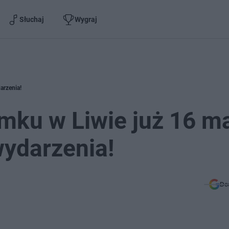
Słuchaj
Wygraj
arzenia!
ku w Liwie już 16 ma
ydarzenia!
Do