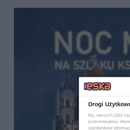
Drogi Użytkow
My, naszych 1162 zau
przechowujemy informa
standardowe informac