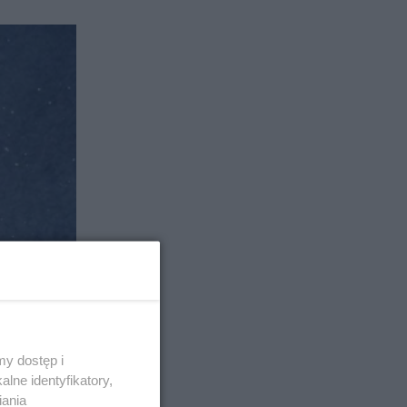
y dostęp i
lne identyfikatory,
iania