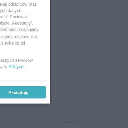
anie odbiorców oraz
nych danych
kacji. Ponieważ
ięcie „Akceptuję”.
ywatności znajdujący
ą zgody użytkownika,
 tylko na tej
 naszych serwisów
esz w
Polityce
Akceptuję