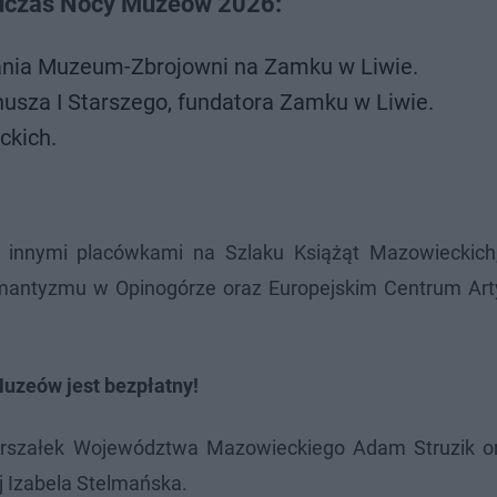
dczas Nocy Muzeów 2026:
ania Muzeum-Zbrojowni na Zamku w Liwie.
nusza I Starszego, fundatora Zamku w Liwie.
ckich.
 innymi placówkami na Szlaku Książąt Mazowieckic
antyzmu w Opinogórze oraz Europejskim Centrum Ar
uzeów jest bezpłatny!
szałek Województwa Mazowieckiego Adam Struzik or
j Izabela Stelmańska.