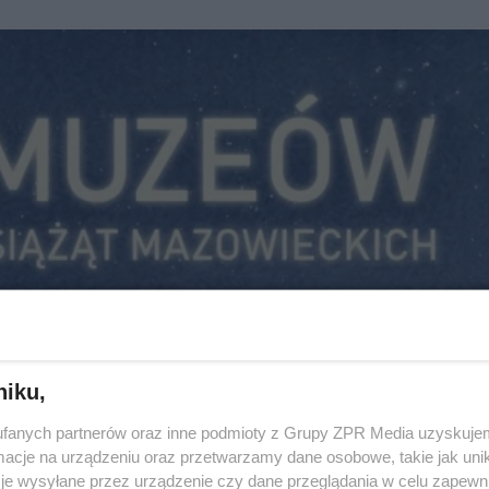
niku,
fanych partnerów oraz inne podmioty z Grupy ZPR Media uzyskujem
cje na urządzeniu oraz przetwarzamy dane osobowe, takie jak unika
je wysyłane przez urządzenie czy dane przeglądania w celu zapewn