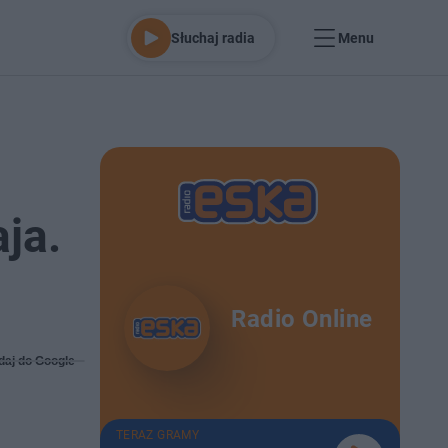
Słuchaj radia
Menu
ja.
Radio Online
daj do Google
TERAZ GRAMY