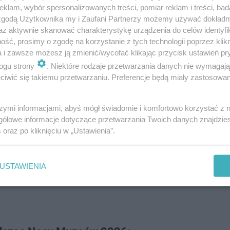
klam, wybór spersonalizowanych treści, pomiar reklam i treści, bad
 zgodą Użytkownika my i Zaufani Partnerzy możemy używać dokład
az aktywnie skanować charakterystykę urządzenia do celów identyfi
ść, prosimy o zgodę na korzystanie z tych technologii poprzez klikn
a i zawsze możesz ją zmienić/wycofać klikając przycisk ustawień pr
ogu strony
. Niektóre rodzaje przetwarzania danych nie wymagaj
iwić się takiemu przetwarzaniu. Preferencje będą miały zastosowanie
szymi informacjami, abyś mógł świadomie i komfortowo korzystać z
gółowe informacje dotyczące przetwarzania Twoich danych znajdzi
s
oraz po kliknięciu w „Ustawienia”.
USTAWIENIA