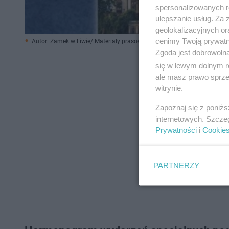
spersonalizowanych re
ulepszanie usług. Za
geolokalizacyjnych or
cenimy Twoją prywatno
Autor: Zamek w Liwie/ Materiały prasowe
Zgoda jest dobrowoln
się w lewym dolnym r
ale masz prawo sprzec
witrynie.
Zapoznaj się z poniż
internetowych. Szcze
Prywatności
i
Cookie
PARTNERZY