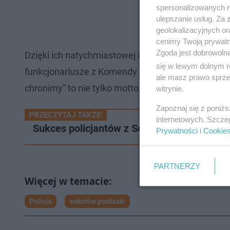
spersonalizowanych re
ulepszanie usług. Za
geolokalizacyjnych or
cenimy Twoją prywatno
Zgoda jest dobrowoln
Dzięki ich natychmiastowej interwencji i profesjo
się w lewym dolnym r
funkcjonariusze z Komendy Powiatowej Policji w S
ale masz prawo sprzec
chronimy” to nie tylko motto, ale także realne dzia
witrynie.
Zapoznaj się z poniż
PRZECZYTAJ TAKŻE:
internetowych. Szcze
Sukces policjantów z Sokołowa Podlaskie
Prywatności
i
Cookie
PARTNERZY
Policja
sokołów podlaski