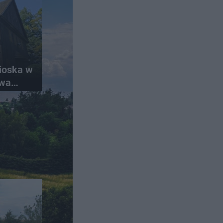
ioska w
ywa
t król