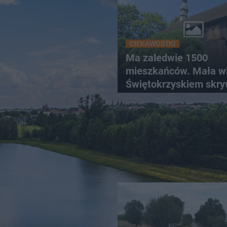
CIEKAWOSTKI
Ma zaledwie 1500
mieszkańców. Mała w
Świętokrzyskiem skr
zabytki, bywał tu nawe