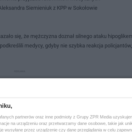
 Aleksandra Siemieniuk z KPP w Sokołowie
ało się, że mężczyzna doznał silnego ataku hipoglikemii
dkreślili medycy, gdyby nie szybka reakcja policjantów
niku,
fanych partnerów oraz inne podmioty z Grupy ZPR Media uzyskujem
cje na urządzeniu oraz przetwarzamy dane osobowe, takie jak unika
je wysyłane przez urządzenie czy dane przeglądania w celu zapewn