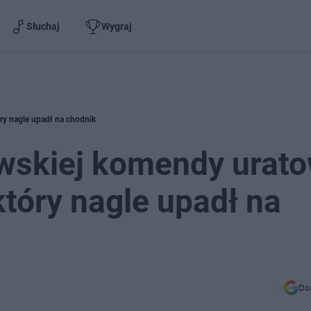
Słuchaj
Wygraj
óry nagle upadł na chodnik
owskiej komendy urato
który nagle upadł na
Do