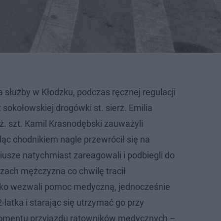
ia służby w Kłodzku, podczas ręcznej regulacji
z sokołowskiej drogówki st. sierż. Emilia
rż. szt. Kamil Krasnodębski zauważyli
dąc chodnikiem nagle przewrócił się na
iusze natychmiast zareagowali i podbiegli do
czach mężczyzna co chwilę tracił
ko wezwali pomoc medyczną, jednocześnie
-latka i starając się utrzymać go przy
omentu przyjazdu ratowników medycznych –