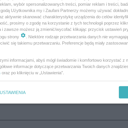
klam, wybór spersonalizowanych treści, pomiar reklam i treści, bad
 zgodą Użytkownika my i Zaufani Partnerzy możemy używać dokład
az aktywnie skanować charakterystykę urządzenia do celów identyfi
ść, prosimy o zgodę na korzystanie z tych technologii poprzez klikn
a i zawsze możesz ją zmienić/wycofać klikając przycisk ustawień pr
nalnym działaniom udało się uratować życie 72-latka. W t
ogu strony
. Niektóre rodzaje przetwarzania danych nie wymagaj
okołowie po raz kolejny udowodnili, że hasło „Pomagamy
iwić się takiemu przetwarzaniu. Preferencje będą miały zastosowanie
łania na co dzień.
szymi informacjami, abyś mógł świadomie i komfortowo korzystać z
gółowe informacje dotyczące przetwarzania Twoich danych znajdzi
go w ogólnopolskich zawodach, które wy…
s
oraz po kliknięciu w „Ustawienia”.
USTAWIENIA