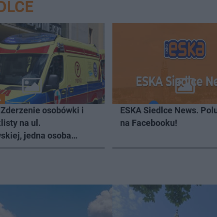
DLCE
A
 Zderzenie osobówki i
ESKA Siedlce News. Pol
isty na ul.
na Facebooku!
skiej, jedna osoba