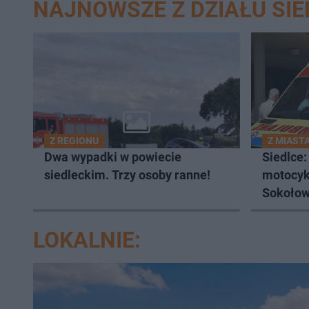
NAJNOWSZE Z DZIAŁU SIE
Z REGIONU
Z MIAST
Dwa wypadki w powiecie
Siedlce:
siedleckim. Trzy osoby ranne!
motocykl
Sokołow
ranna!
LOKALNIE: