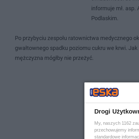
informuje mł. asp.
Podlaskim.
Po przybyciu zespołu ratownictwa medycznego okaz
gwałtownego spadku poziomu cukru we krwi. Jak po
mężczyzna mógłby nie przeżyć.
Drogi Użytkow
My, naszych 1162 zau
przechowujemy informa
standardowe informac