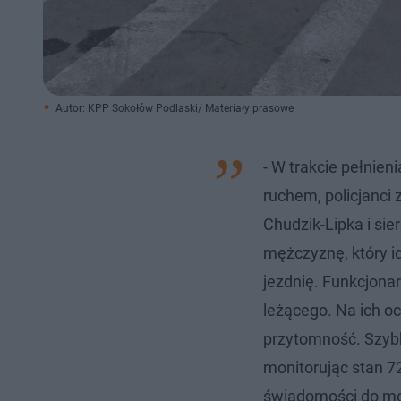
Autor: KPP Sokołów Podlaski/ Materiały prasowe
- W trakcie pełnien
ruchem, policjanci 
Chudzik-Lipka i sie
mężczyznę, który i
jezdnię. Funkcjonar
leżącego. Na ich o
przytomność. Szyb
monitorując stan 72
świadomości do m