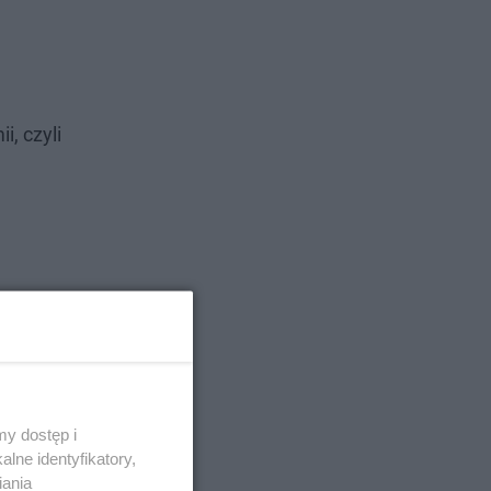
, czyli
,
y dostęp i
lne identyfikatory,
iania