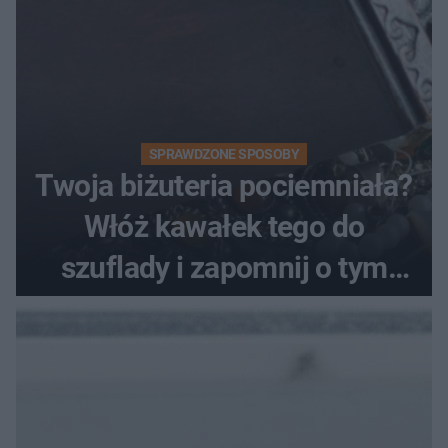
SPRAWDZONE SPOSOBY
Twoja biżuteria pociemniała?
Włóż kawałek tego do
szuflady i zapomnij o tym
problemie. Sposób na
pociemniałą biżuterię