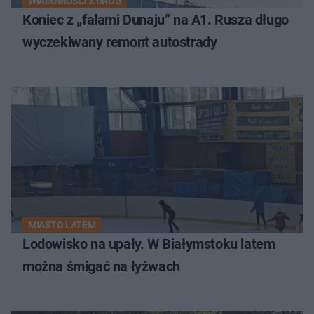
WIADOMOŚCI Z DRÓG
Koniec z „falami Dunaju” na A1. Rusza długo
wyczekiwany remont autostrady
MIASTO LATEM
Lodowisko na upały. W Białymstoku latem
można śmigać na łyżwach