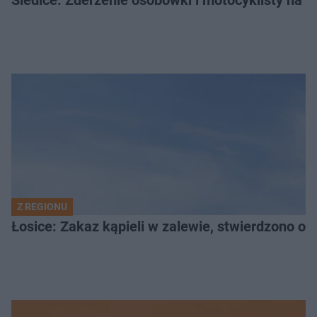
Siedlce: Zderzenie osobówki i motocyklisty na u
Z REGIONU
Łosice: Zakaz kąpieli w zalewie, stwierdzono ob