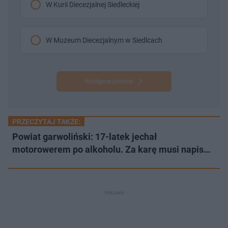
W Kurii Diecezjalnej Siedleckiej
W Muzeum Diecezjalnym w Siedlcach
Następne pytanie
PRZECZYTAJ TAKŻE:
Powiat garwoliński: 17-latek jechał
motorowerem po alkoholu. Za karę musi napis…