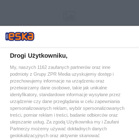
Drogi Użytkowniku,
My, naszych 1162 zaufanych partnerów oraz inne
Żaden utwór zamieszczony w serwisie nie może być powielany i
podmioty z Grupy ZPR Media uzyskujemy dostęp i
rozpowszechniany lub dalej rozpowszechniany w jakikolwiek sposób (w
tym także elektroniczny lub mechaniczny) na jakimkolwiek polu
przechowujemy informacje na urządzeniu oraz
eksploatacji w jakiejkolwiek formie, włącznie z umieszczaniem w Internecie
przetwarzamy dane osobowe, takie jak unikalne
bez pisemnej zgody właściciela praw. Jakiekolwiek użycie lub
identyfikatory, standardowe informacje wysyłane przez
wykorzystanie utworów w całości lub w części z naruszeniem prawa, tzn.
bez właściwej zgody, jest zabronione pod groźbą kary i może być ścigane
urządzenie czy dane przeglądania w celu zapewniania
prawnie.
spersonalizowanych reklam, wybór spersonalizowanych
treści, pomiar reklam i treści, badanie odbiorców oraz
ulepszanie usług. Za zgodą Użytkownika my i Zaufani
Partnerzy możemy używać dokładnych danych
geolokalizacyjnych oraz aktywnie skanować