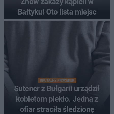
Znów zakazy kąpieli w
Bałtyku! Oto lista miejsc
BRUTALNY PROCEDER
Sutener z Bułgarii urządził
kobietom piekło. Jedna z
ofiar straciła śledzionę