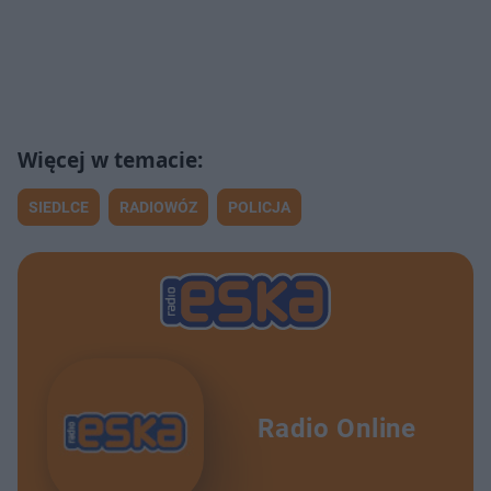
SIEDLCE
RADIOWÓZ
POLICJA
Radio Online