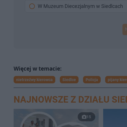
W Muzeum Diecezjalnym w Siedlcach
nietrzeźwy kierowca
Siedlce
Policja
pijany kie
NAJNOWSZE Z DZIAŁU SIE
15