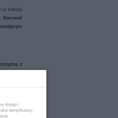
h w trakcie
. Kierował
raczającym
ężczyzna z
alkoholu w
 wykonaniu
y dostęp i
lne identyfikatory,
iania