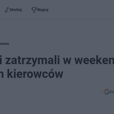
Słuchaj
Wygraj
erowców
ci zatrzymali w weeke
ch kierowców
Do