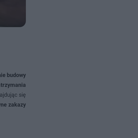
nie budowy
atrzymania
ajdując się
wne zakazy