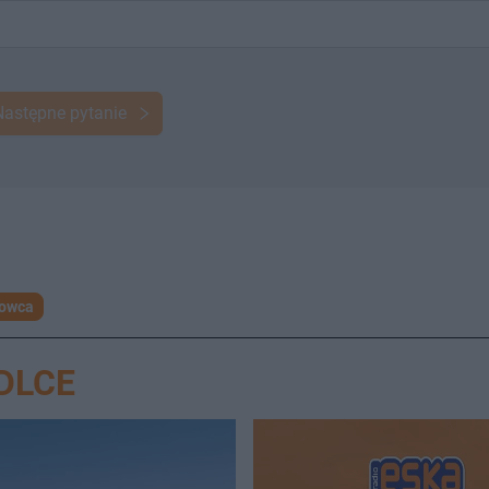
Następne pytanie
rowca
DLCE