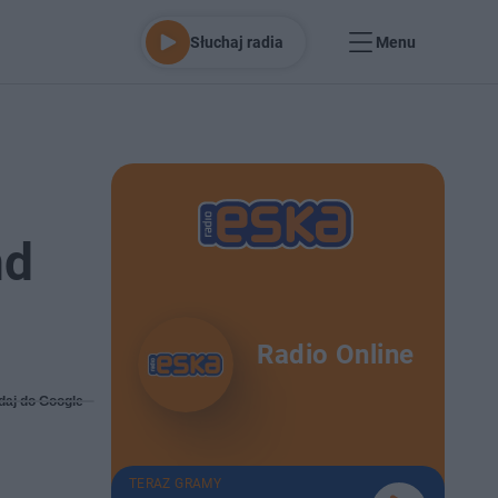
Słuchaj radia
Menu
nd
Radio Online
daj do Google
TERAZ GRAMY