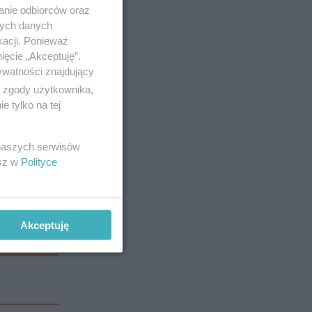
anie odbiorców oraz
nych danych
kacji. Ponieważ
ięcie „Akceptuję”.
ywatności znajdujący
ą zgody użytkownika,
 tylko na tej
 naszych serwisów
esz w
Polityce
tajmy, że
czestników
Akceptuję