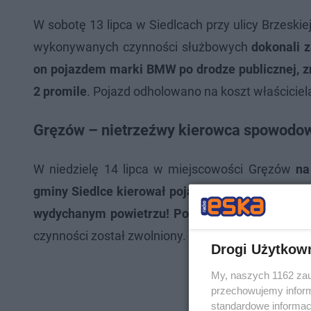
W sobotę 13 lipca w Siedlcach przy ulicy Brzeski
wykonywanych czynności służbowych
dokonali 
on pojazdem marki BMW po drodze publicznej, z
2 promile
. Pojazd odholowano na koszt właściciel
Gręzów – nietrzeźwy kierowca spowodow
W niedzielę 14 lipca w miejscowości Gręzów
na
gminy Siedlce kierował pojazdem marki Audi A6, 
wydychanym powietrzu! Ponadto spowodował kol
czynności został zwolniony.
Drogi Użytkow
My, naszych 1162 zau
przechowujemy informa
standardowe informac