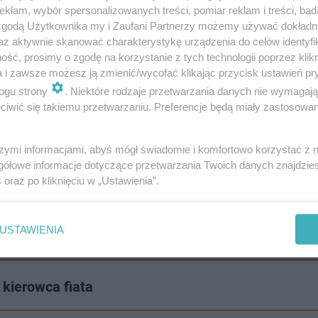
klam, wybór spersonalizowanych treści, pomiar reklam i treści, bad
 zgodą Użytkownika my i Zaufani Partnerzy możemy używać dokład
az aktywnie skanować charakterystykę urządzenia do celów identyfi
ść, prosimy o zgodę na korzystanie z tych technologii poprzez klikn
a i zawsze możesz ją zmienić/wycofać klikając przycisk ustawień pr
ogu strony
. Niektóre rodzaje przetwarzania danych nie wymagaj
iwić się takiemu przetwarzaniu. Preferencje będą miały zastosowanie
szymi informacjami, abyś mógł świadomie i komfortowo korzystać z
gółowe informacje dotyczące przetwarzania Twoich danych znajdzi
s
oraz po kliknięciu w „Ustawienia”.
niewsiadanie za kółko po spożyciu alkoholu.
Pamię
e nie tylko dla siebie samego, ale także dla innych u
USTAWIENIA
 kierowca fiata