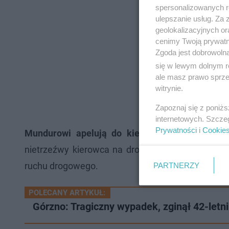
spersonalizowanych re
ulepszanie usług. Za
geolokalizacyjnych or
cenimy Twoją prywatno
Zgoda jest dobrowoln
się w lewym dolnym r
ale masz prawo sprzec
witrynie.
Zapoznaj się z poniż
internetowych. Szcze
Prywatności
i
Cookie
Mundurowi apelują do kierowców o rozwagę i 
nietrzeźwy kierowca na drodze stanowi zagrożeni
ruchu drogowego.
PARTNERZY
POLECANY ARTYKUŁ:
Górzno: Tragiczny wypadek, zginął 42-letni