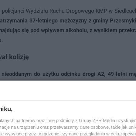
ej policjanci Wydziału Ruchu Drogowego KMP w Siedlcac
zatrzymania 37-letniego mężczyzny z gminy Przesmyki
najdując się pod wpływem alkoholu, z wynikiem przek
a.
ał kolizję
 nieoddanym do użytku odcinku drogi A2, 49-letni m
będąc w stanie nietrzeźwości. Miał on aż 2,4 promila 
izję drogową.
Zatrzymano prawo jazdy sprawcy, a po
niku,
fanych partnerów oraz inne podmioty z Grupy ZPR Media uzyskujem
cje na urządzeniu oraz przetwarzamy dane osobowe, takie jak unika
je wysyłane przez urządzenie czy dane przeglądania w celu zapewn