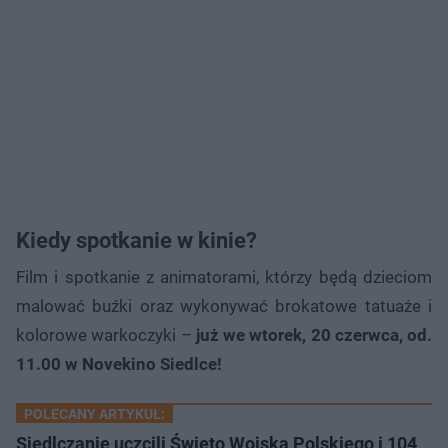
Kiedy spotkanie w kinie?
Film i spotkanie z animatorami, którzy będą dzieciom
malować buźki oraz wykonywać brokatowe tatuaże i
kolorowe warkoczyki –
już we wtorek, 20 czerwca, od.
11.00 w Novekino Siedlce!
POLECANY ARTYKUŁ:
Siedlczanie uczcili Święto Wojska Polskiego i 104