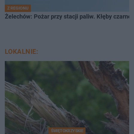
Z REGIONU
Żelechów: Pożar przy stacji paliw. Kłęby czarne
LOKALNIE:
ŚWIĘTOKRZYSKIE