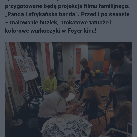
przygotowane będą projekcje filmu familijnego:
„Panda i afrykańska banda”. Przed i po seansie
– malowanie buziek, brokatowe tatuaże i
kolorowe warkoczyki w Foyer kina!