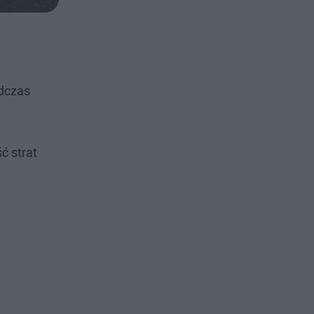
odczas
ć strat