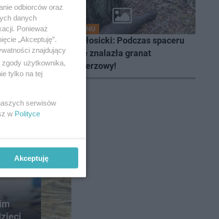
anie odbiorców oraz
nych danych
kacji. Ponieważ
Z REGIONU
ięcie „Akceptuję”.
ub nas
Powiat łosicki: Podczas spaceru
ywatności znajdujący
po lesie znalazła granat
ą zgody użytkownika,
moździerzowy!
 tylko na tej
 naszych serwisów
esz w
Polityce
Akceptuję
im
zieci