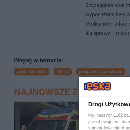
Szczególnie prosim
wyposażone były w 
okoliczności zdarz
dla sprawy – mówi
powiat siedlecki
Policja
podpalenie samochodu
NAJNOWSZE Z DZIAŁU SIE
Drogi Użytkow
My, naszych 1162 zau
przechowujemy informa
standardowe informac