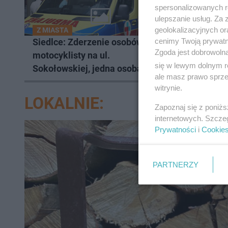
spersonalizowanych re
ulepszanie usług. Za
geolokalizacyjnych or
Z MIASTA
Z REGIO
cenimy Twoją prywatno
Siedlce: Zderzenie osobówki i
Łosice: 
Zgoda jest dobrowoln
motocyklisty na ul.
stwierd
się w lewym dolnym r
Sokołowskiej, jedna osoba
dla zdro
ale masz prawo sprzec
ranna!
witrynie.
LOKALNIE:
Zapoznaj się z poniż
internetowych. Szcze
Prywatności
i
Cookie
PARTNERZY