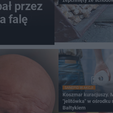
zepchnięty ze schodó
ał przez
Szokujące nagranie kr
sieci
a falę
SANEPID W AKCJI
Koszmar kuracjuszy.
"jelitówka" w ośrodku
Bałtykiem