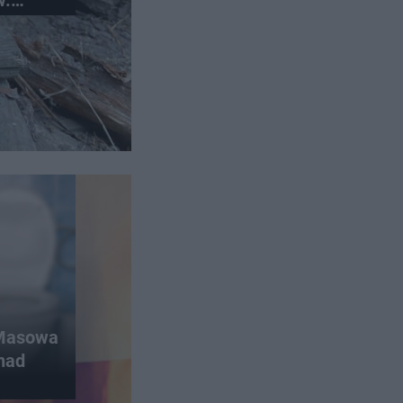
w.
ąży po
 Masowa
 nad