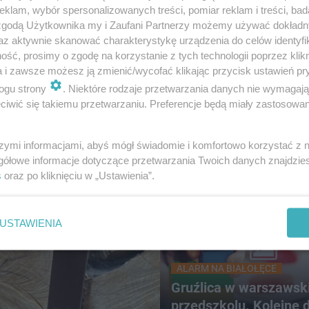
klam, wybór spersonalizowanych treści, pomiar reklam i treści, bad
 zgodą Użytkownika my i Zaufani Partnerzy możemy używać dokład
az aktywnie skanować charakterystykę urządzenia do celów identyfi
NU
ść, prosimy o zgodę na korzystanie z tych technologii poprzez klikn
Zakaz kąpieli w zalewie,
ESKA Siedlce News. Pol
a i zawsze możesz ją zmienić/wycofać klikając przycisk ustawień pr
zono obecność groźnej
na Facebooku!
ogu strony
. Niektóre rodzaje przetwarzania danych nie wymagaj
wia bakterii
iwić się takiemu przetwarzaniu. Preferencje będą miały zastosowanie
szymi informacjami, abyś mógł świadomie i komfortowo korzystać z
gółowe informacje dotyczące przetwarzania Twoich danych znajdzi
s
oraz po kliknięciu w „Ustawienia”.
USTAWIENIA
ALARM NA BIAŁOŁĘCE
Gruźlica w warszawsk
przedszkolu. Kolejne d