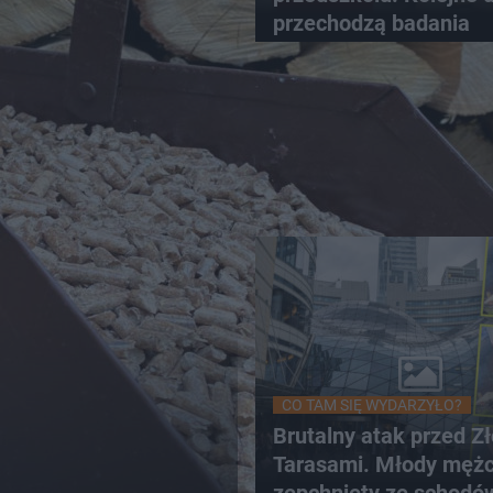
przechodzą badania
CO TAM SIĘ WYDARZYŁO?
Brutalny atak przed Z
Tarasami. Młody męż