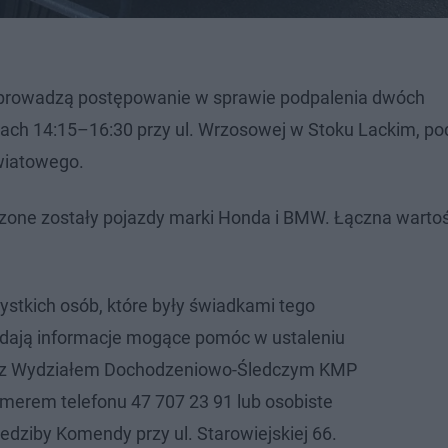
ch prowadzą postępowanie w sprawie podpalenia dwóch
ach 14:15–16:30 przy ul. Wrzosowej w Stoku Lackim, p
światowego.
one zostały pojazdy marki Honda i BMW. Łączna wartoś
ystkich osób, które były świadkami tego
adają informacje mogące pomóc w ustaleniu
t z Wydziałem Dochodzeniowo-Śledczym KMP
merem telefonu 47 707 23 91 lub osobiste
iedziby Komendy przy ul. Starowiejskiej 66.