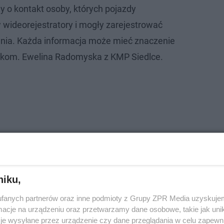
y o kontakt osoby, których pojazdy
wideorejestratory i mogły zarejestrować
enia. Każda informacja może mieć znaczenie
 kom. Ewelina Radomyska z KMP Siedlce.
DLCE
niku,
fanych partnerów oraz inne podmioty z Grupy ZPR Media uzyskujem
cje na urządzeniu oraz przetwarzamy dane osobowe, takie jak unika
je wysyłane przez urządzenie czy dane przeglądania w celu zapewn