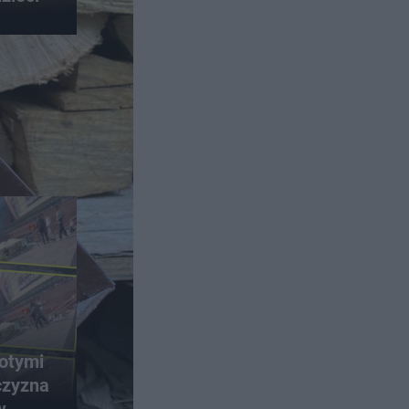
łotymi
czyzna