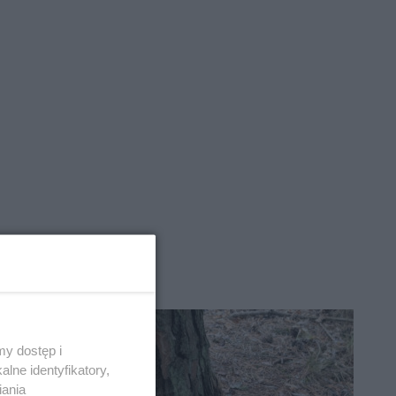
y dostęp i
lne identyfikatory,
iania