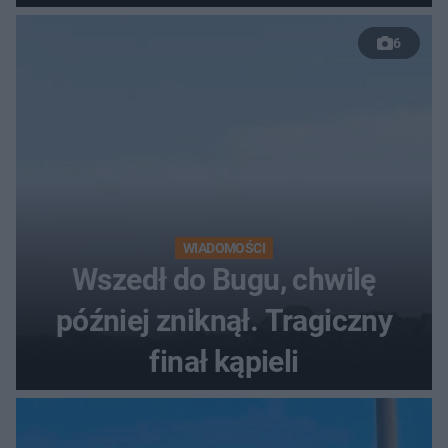
50 %!"
6
WIADOMOŚCI
Wszedł do Bugu, chwilę
później zniknął. Tragiczny
finał kąpieli