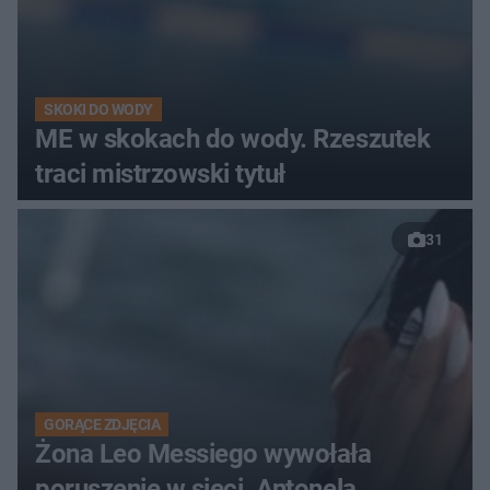
SKOKI DO WODY
ME w skokach do wody. Rzeszutek
traci mistrzowski tytuł
31
GORĄCE ZDJĘCIA
Żona Leo Messiego wywołała
poruszenie w sieci. Antonela