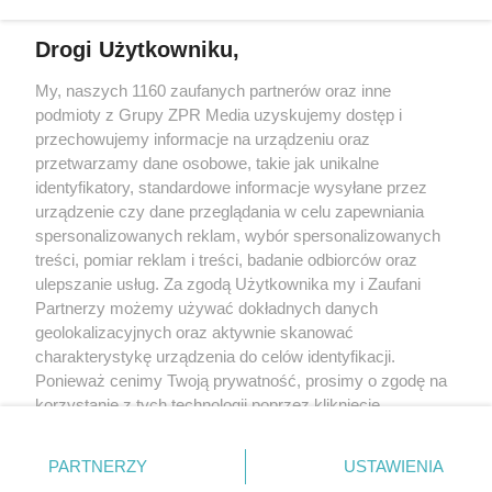
Drogi Użytkowniku,
My, naszych 1160 zaufanych partnerów oraz inne
Żaden utwór zamieszczony w serwisie nie może być powielany i
podmioty z Grupy ZPR Media uzyskujemy dostęp i
rozpowszechniany lub dalej rozpowszechniany w jakikolwiek sposób (w
tym także elektroniczny lub mechaniczny) na jakimkolwiek polu
przechowujemy informacje na urządzeniu oraz
eksploatacji w jakiejkolwiek formie, włącznie z umieszczaniem w Internecie
przetwarzamy dane osobowe, takie jak unikalne
bez pisemnej zgody właściciela praw. Jakiekolwiek użycie lub
identyfikatory, standardowe informacje wysyłane przez
wykorzystanie utworów w całości lub w części z naruszeniem prawa, tzn.
bez właściwej zgody, jest zabronione pod groźbą kary i może być ścigane
urządzenie czy dane przeglądania w celu zapewniania
prawnie.
spersonalizowanych reklam, wybór spersonalizowanych
treści, pomiar reklam i treści, badanie odbiorców oraz
ulepszanie usług. Za zgodą Użytkownika my i Zaufani
Partnerzy możemy używać dokładnych danych
geolokalizacyjnych oraz aktywnie skanować
charakterystykę urządzenia do celów identyfikacji.
Ponieważ cenimy Twoją prywatność, prosimy o zgodę na
O nas
korzystanie z tych technologii poprzez kliknięcie
Informacje prawne
„Akceptuję”. Zgoda jest dobrowolna i zawsze możesz ją
zmienić/wycofać klikając przycisk ustawień prywatności
Nasze serwisy
PARTNERZY
USTAWIENIA
znajdujący się w lewym dolnym rogu strony
. Niektóre