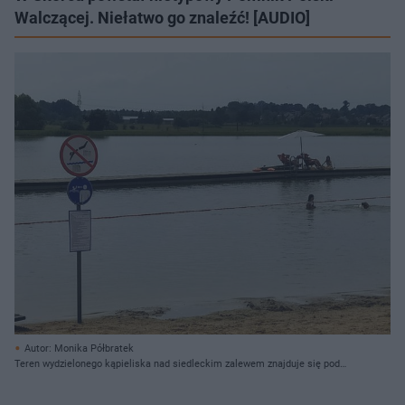
Walczącej. Niełatwo go znaleźć! [AUDIO]
Autor: Monika Półbratek
Teren wydzielonego kąpieliska nad siedleckim zalewem znajduje się pod
dozorem ratownika wodnego