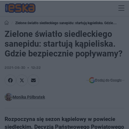
Zielone światło siedleckiego sanepidu: startują kąpieliska. Gdzie
bezpiecznie popływamy?
Zielone światło siedleckiego
sanepidu: startują kąpieliska.
Gdzie bezpiecznie popływamy?
2021-06-30
12:22
Dodaj do Google
Monika Półbratek
Rozpoczyna się sezon kąpielowy w powiecie
siedleckim. Decyzją Państwowego Powiatowego