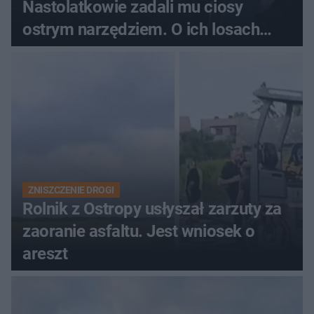
Nastolatkowie zadali mu ciosy
ostrym narzędziem. O ich losach
zdecyduje sąd rodzinny
ZNISZCZENIE DROGI
Rolnik z Ostropy usłyszał zarzuty za
zaoranie asfaltu. Jest wniosek o
areszt