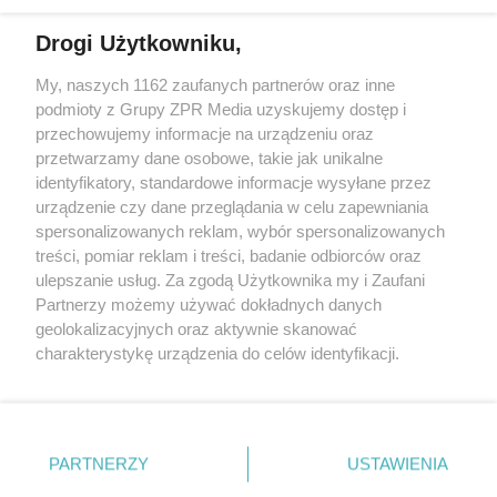
Drogi Użytkowniku,
My, naszych 1162 zaufanych partnerów oraz inne
Żaden utwór zamieszczony w serwisie nie może być powielany i
podmioty z Grupy ZPR Media uzyskujemy dostęp i
rozpowszechniany lub dalej rozpowszechniany w jakikolwiek sposób (w
tym także elektroniczny lub mechaniczny) na jakimkolwiek polu
przechowujemy informacje na urządzeniu oraz
eksploatacji w jakiejkolwiek formie, włącznie z umieszczaniem w
przetwarzamy dane osobowe, takie jak unikalne
Internecie bez pisemnej zgody właściciela praw. Jakiekolwiek użycie lub
identyfikatory, standardowe informacje wysyłane przez
wykorzystanie utworów w całości lub w części z naruszeniem prawa,
tzn. bez właściwej zgody, jest zabronione pod groźbą kary i może być
urządzenie czy dane przeglądania w celu zapewniania
ścigane prawnie.
spersonalizowanych reklam, wybór spersonalizowanych
treści, pomiar reklam i treści, badanie odbiorców oraz
ulepszanie usług. Za zgodą Użytkownika my i Zaufani
Partnerzy możemy używać dokładnych danych
geolokalizacyjnych oraz aktywnie skanować
charakterystykę urządzenia do celów identyfikacji.
Ponieważ cenimy Twoją prywatność, prosimy o zgodę na
O nas
korzystanie z tych technologii poprzez kliknięcie
Informacje prawne
„Akceptuję”. Zgoda jest dobrowolna i zawsze możesz ją
zmienić/wycofać klikając przycisk ustawień prywatności
PARTNERZY
USTAWIENIA
Nasze serwisy
znajdujący się w lewym dolnym rogu strony
. Niektóre