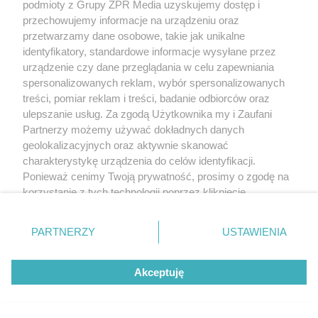
podmioty z Grupy ZPR Media uzyskujemy dostęp i
TENIS ZIEMNY
przechowujemy informacje na urządzeniu oraz
Turniej WTA w Toronto. Iga Świątek
przetwarzamy dane osobowe, takie jak unikalne
identyfikatory, standardowe informacje wysyłane przez
w ćwierćfinale po trudnym meczu z
urządzenie czy dane przeglądania w celu zapewniania
Kostiuk
spersonalizowanych reklam, wybór spersonalizowanych
treści, pomiar reklam i treści, badanie odbiorców oraz
ulepszanie usług. Za zgodą Użytkownika my i Zaufani
ZOBACZ WIĘCEJ
Partnerzy możemy używać dokładnych danych
geolokalizacyjnych oraz aktywnie skanować
charakterystykę urządzenia do celów identyfikacji.
Ponieważ cenimy Twoją prywatność, prosimy o zgodę na
korzystanie z tych technologii poprzez kliknięcie
„Akceptuję”. Zgoda jest dobrowolna i zawsze możesz ją
zmienić/wycofać klikając przycisk ustawień prywatności
PARTNERZY
USTAWIENIA
znajdujący się w lewym dolnym rogu strony
. Niektóre
rodzaje przetwarzania danych nie wymagają zgody
Akceptuję
użytkownika, ale masz prawo sprzeciwić się takiemu
przetwarzaniu. Preferencje będą miały zastosowanie tylko
na tej witrynie.