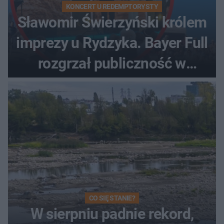
KONCERT U REDEMPTORYSTY
Sławomir Świerzyński królem
imprezy u Rydzyka. Bayer Full
rozgrzał publiczność w
Toruniu
CO SIĘ STANIE?
W sierpniu padnie rekord,