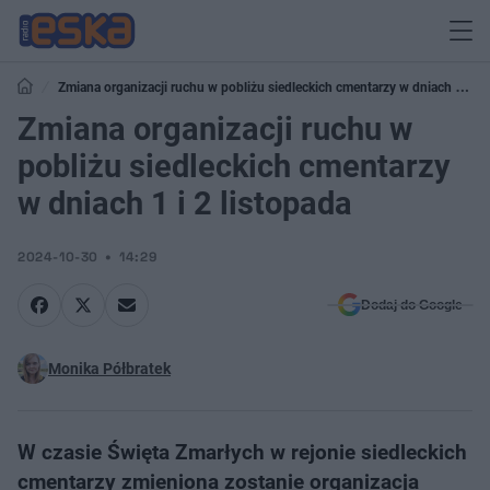
Zmiana organizacji ruchu w pobliżu siedleckich cmentarzy w dniach 1 i 2
listopada
Zmiana organizacji ruchu w
pobliżu siedleckich cmentarzy
w dniach 1 i 2 listopada
2024-10-30
14:29
Dodaj do Google
Monika Półbratek
W czasie Święta Zmarłych w rejonie siedleckich
cmentarzy zmieniona zostanie organizacja