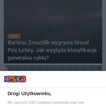
ŻUŻEL
Bartosz Zmarzlik wygrywa Grand
Prix Łotwy. Jak wygląda klasyfikacja
generalna cyklu?
Drogi Użytkowniku,
My, naszych 1162 zaufanych partnerów oraz inne