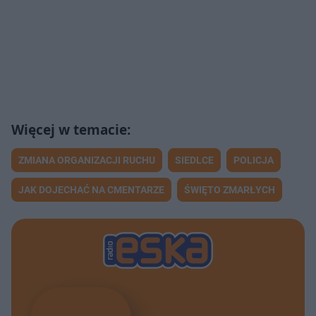
Zachorowałam
32:47
Na polu walki
35:24
Nadzieja
38:50
Bogactwo
44:28
Korporacje
35:50
ZMIANA ORGANIZACJI RUCHU
SIEDLCE
POLICJA
Ocalony
38:36
JAK DOJECHAĆ NA CMENTARZE
ŚWIĘTO ZMARŁYCH