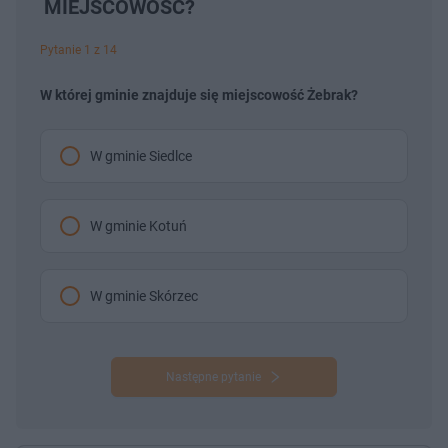
MIEJSCOWOŚĆ?
Pytanie 1 z 14
W której gminie znajduje się miejscowość Żebrak?
W gminie Siedlce
W gminie Kotuń
W gminie Skórzec
Następne pytanie