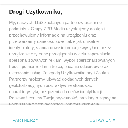
Drogi Użytkowniku,
My, naszych 1162 zaufanych partnerów oraz inne
Żaden utwór zamieszczony w serwisie nie może być powielany i
podmioty z Grupy ZPR Media uzyskujemy dostęp i
rozpowszechniany lub dalej rozpowszechniany w jakikolwiek sposób (w
tym także elektroniczny lub mechaniczny) na jakimkolwiek polu
przechowujemy informacje na urządzeniu oraz
eksploatacji w jakiejkolwiek formie, włącznie z umieszczaniem w Internecie
przetwarzamy dane osobowe, takie jak unikalne
bez pisemnej zgody właściciela praw. Jakiekolwiek użycie lub
wykorzystanie utworów w całości lub w części z naruszeniem prawa, tzn.
identyfikatory, standardowe informacje wysyłane przez
bez właściwej zgody, jest zabronione pod groźbą kary i może być ścigane
urządzenie czy dane przeglądania w celu zapewniania
prawnie.
spersonalizowanych reklam, wybór spersonalizowanych
treści, pomiar reklam i treści, badanie odbiorców oraz
ulepszanie usług. Za zgodą Użytkownika my i Zaufani
Partnerzy możemy używać dokładnych danych
geolokalizacyjnych oraz aktywnie skanować
charakterystykę urządzenia do celów identyfikacji.
O nas
Ponieważ cenimy Twoją prywatność, prosimy o zgodę na
korzystanie z tych technologii poprzez kliknięcie
Informacje prawne
„Akceptuję”. Zgoda jest dobrowolna i zawsze możesz ją
zmienić/wycofać klikając przycisk ustawień prywatności
Nasze serwisy
PARTNERZY
USTAWIENIA
znajdujący się w lewym dolnym rogu strony
. Niektóre