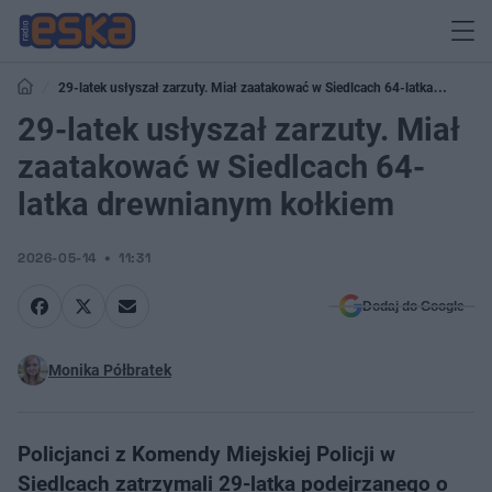
29-latek usłyszał zarzuty. Miał zaatakować w Siedlcach 64-latka
drewnianym kołkiem
29-latek usłyszał zarzuty. Miał
zaatakować w Siedlcach 64-
latka drewnianym kołkiem
2026-05-14
11:31
Dodaj do Google
Monika Półbratek
Policjanci z Komendy Miejskiej Policji w
Siedlcach zatrzymali 29-latka podejrzanego o