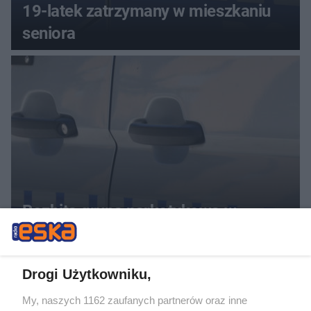
19-latek zatrzymany w mieszkaniu
seniora
Rozbita grupa narkotykowa w
Warszawie i regionach. Sześć osób
usłyszało zarzuty
Drogi Użytkowniku,
ZOBACZ WIĘCEJ
My, naszych 1162 zaufanych partnerów oraz inne