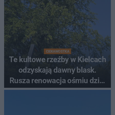
CIEKAWOSTKA
Te kultowe rzeźby w Kielcach
odzyskają dawny blask.
Rusza renowacja ośmiu dzieł
z lat 70.