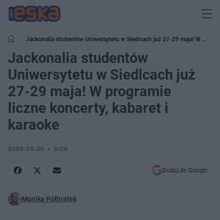
Jackonalia studentów Uniwersytetu w Siedlcach już 27-29 maja! W
programie liczne koncerty, kabaret i karaoke
Jackonalia studentów
Uniwersytetu w Siedlcach już
27-29 maja! W programie
liczne koncerty, kabaret i
karaoke
2026-05-26
9:08
Dodaj do Google
Monika Półbratek