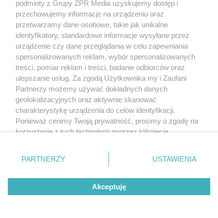
podmioty z Grupy ZPR Media uzyskujemy dostęp i
przechowujemy informacje na urządzeniu oraz
przetwarzamy dane osobowe, takie jak unikalne
identyfikatory, standardowe informacje wysyłane przez
urządzenie czy dane przeglądania w celu zapewniania
spersonalizowanych reklam, wybór spersonalizowanych
treści, pomiar reklam i treści, badanie odbiorców oraz
ulepszanie usług. Za zgodą Użytkownika my i Zaufani
Partnerzy możemy używać dokładnych danych
geolokalizacyjnych oraz aktywnie skanować
charakterystykę urządzenia do celów identyfikacji.
Ponieważ cenimy Twoją prywatność, prosimy o zgodę na
korzystanie z tych technologii poprzez kliknięcie
„Akceptuję”. Zgoda jest dobrowolna i zawsze możesz ją
zmienić/wycofać klikając przycisk ustawień prywatności
PARTNERZY
USTAWIENIA
znajdujący się w lewym dolnym rogu strony
. Niektóre
rodzaje przetwarzania danych nie wymagają zgody
Akceptuję
użytkownika, ale masz prawo sprzeciwić się takiemu
przetwarzaniu. Preferencje będą miały zastosowanie tylko
na tej witrynie.