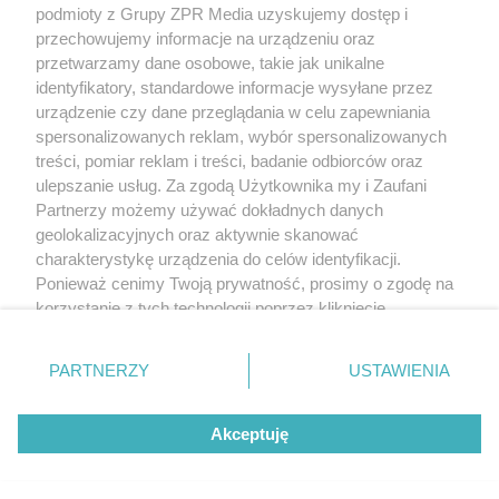
podmioty z Grupy ZPR Media uzyskujemy dostęp i
rozpowszechniany lub dalej rozpowszechniany w jakikolwiek sposób (w
tym także elektroniczny lub mechaniczny) na jakimkolwiek polu
przechowujemy informacje na urządzeniu oraz
eksploatacji w jakiejkolwiek formie, włącznie z umieszczaniem w Internecie
przetwarzamy dane osobowe, takie jak unikalne
bez pisemnej zgody właściciela praw. Jakiekolwiek użycie lub
wykorzystanie utworów w całości lub w części z naruszeniem prawa, tzn.
identyfikatory, standardowe informacje wysyłane przez
bez właściwej zgody, jest zabronione pod groźbą kary i może być ścigane
urządzenie czy dane przeglądania w celu zapewniania
prawnie.
spersonalizowanych reklam, wybór spersonalizowanych
treści, pomiar reklam i treści, badanie odbiorców oraz
ulepszanie usług. Za zgodą Użytkownika my i Zaufani
Partnerzy możemy używać dokładnych danych
geolokalizacyjnych oraz aktywnie skanować
charakterystykę urządzenia do celów identyfikacji.
O nas
Ponieważ cenimy Twoją prywatność, prosimy o zgodę na
korzystanie z tych technologii poprzez kliknięcie
Informacje prawne
„Akceptuję”. Zgoda jest dobrowolna i zawsze możesz ją
zmienić/wycofać klikając przycisk ustawień prywatności
Nasze serwisy
PARTNERZY
USTAWIENIA
znajdujący się w lewym dolnym rogu strony
. Niektóre
rodzaje przetwarzania danych nie wymagają zgody
© 2026 Grupa ZPR Media
Akceptuję
użytkownika, ale masz prawo sprzeciwić się takiemu
przetwarzaniu. Preferencje będą miały zastosowanie tylko
na tej witrynie.