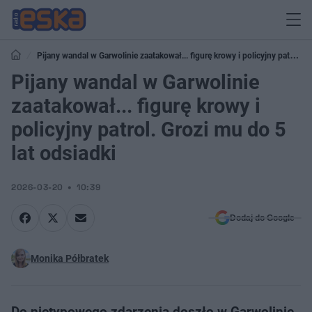
Pijany wandal w Garwolinie zaatakował... figurę krowy i policyjny patrol.
Grozi mu do 5 lat odsiadki
Pijany wandal w Garwolinie
zaatakował... figurę krowy i
policyjny patrol. Grozi mu do 5
lat odsiadki
2026-03-20
10:39
Dodaj do Google
Monika Półbratek
Do nietypowego zdarzenia doszło w Garwolinie.