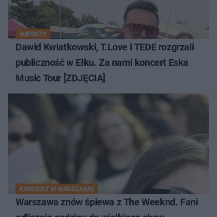
IMPREZY
Dawid Kwiatkowski, T.Love i TEDE rozgrzali
publiczność w Ełku. Za nami koncert Eska
Music Tour [ZDJĘCIA]
KONCERT W WARSZAWIE
Warszawa znów śpiewa z The Weeknd. Fani