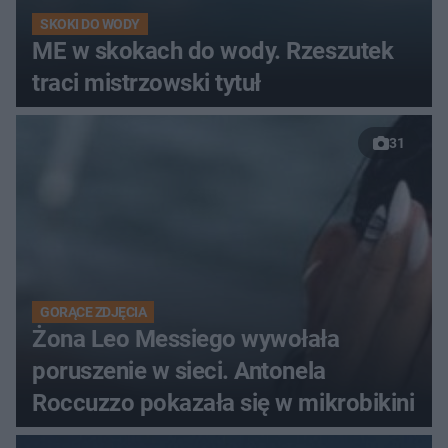
SKOKI DO WODY
ME w skokach do wody. Rzeszutek
traci mistrzowski tytuł
31
GORĄCE ZDJĘCIA
Żona Leo Messiego wywołała
poruszenie w sieci. Antonela
Roccuzzo pokazała się w mikrobikini