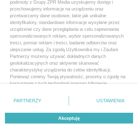
podmioty z Grupy ZPR Media uzyskujemy dostęp i
przechowujemy informacje na urządzeniu oraz
przetwarzamy dane osobowe, takie jak unikalne
identyfikatory, standardowe informacje wysyłane przez
urządzenie czy dane przeglądania w celu zapewniania
spersonalizowanych reklam, wybór spersonalizowanych
treści, pomiar reklam i treści, badanie odbiorców oraz
ulepszanie usług. Za zgodą Użytkownika my i Zaufani
Partnerzy możemy używać dokładnych danych
geolokalizacyjnych oraz aktywnie skanować
charakterystykę urządzenia do celów identyfikacji.
Ponieważ cenimy Twoją prywatność, prosimy o zgodę na
korzystanie z tych technologii poprzez kliknięcie
„Akceptuję”. Zgoda jest dobrowolna i zawsze możesz ją
zmienić/wycofać klikając przycisk ustawień prywatności
PARTNERZY
USTAWIENIA
znajdujący się w lewym dolnym rogu strony
. Niektóre
rodzaje przetwarzania danych nie wymagają zgody
Akceptuję
użytkownika, ale masz prawo sprzeciwić się takiemu
przetwarzaniu. Preferencje będą miały zastosowanie tylko
na tej witrynie.