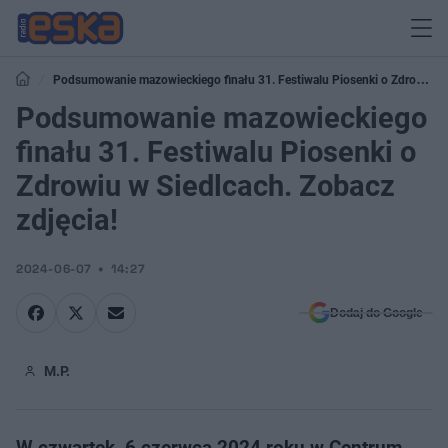
Podsumowanie mazowieckiego finału 31. Festiwalu Piosenki o Zdrowiu
w Siedlcach. Zobacz zdjęcia!
Podsumowanie mazowieckiego
finału 31. Festiwalu Piosenki o
Zdrowiu w Siedlcach. Zobacz
zdjęcia!
2024-06-07
14:27
Dodaj do Google
M.P.
W czwartek, 6 czerwca 2024 roku w Centrum