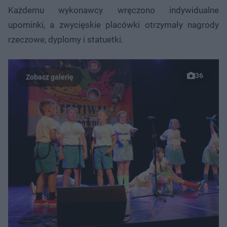
ł
z
Każdemu wykonawcy wręczono indywidualne
u
o
d
upominki, a zwycięskie placówki otrzymały nagrody
u
rzeczowe, dyplomy i statuetki.
36