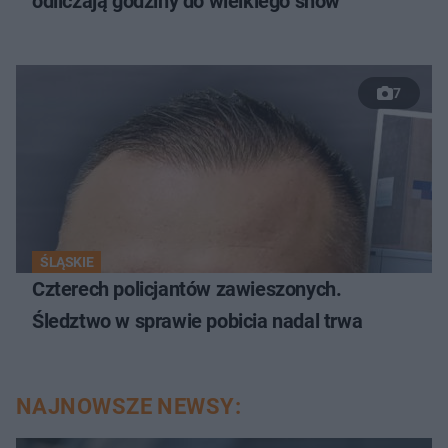
odliczają godziny do wielkiego show
7
ŚLĄSKIE
Czterech policjantów zawieszonych.
Śledztwo w sprawie pobicia nadal trwa
NAJNOWSZE NEWSY: