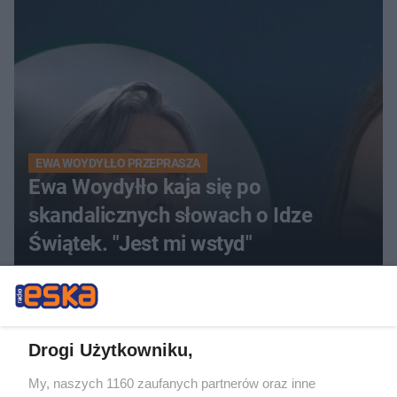
EWA WOYDYŁŁO PRZEPRASZA
Ewa Woydyłło kaja się po
skandalicznych słowach o Idze
Świątek. "Jest mi wstyd"
ZOBACZ WIĘCEJ
Drogi Użytkowniku,
My, naszych 1160 zaufanych partnerów oraz inne