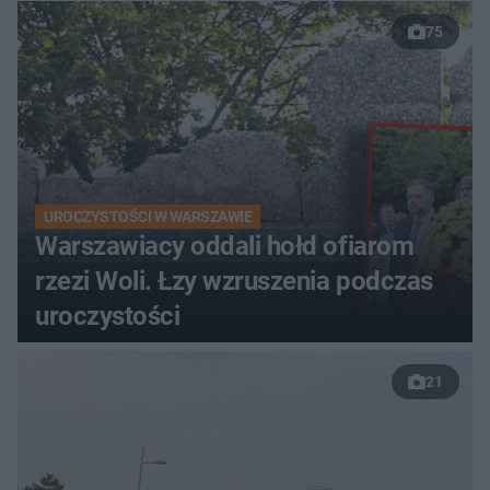
75
UROCZYSTOŚCI W WARSZAWIE
Warszawiacy oddali hołd ofiarom
rzezi Woli. Łzy wzruszenia podczas
uroczystości
21