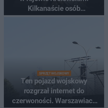
Kilkanaście osób
poszkodowanych, lądował
śmigłowiec LPR
SPRZĘT WOJSKOWY
Ten pojazd wojskowy
rozgrzał internet do
czerwoności. Warszawiacy