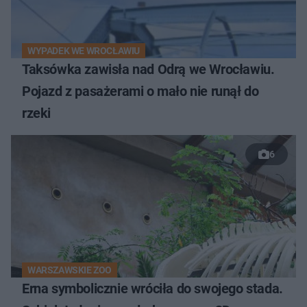
WYPADEK WE WROCŁAWIU
Taksówka zawisła nad Odrą we Wrocławiu.
Pojazd z pasażerami o mało nie runął do
rzeki
6
WARSZAWSKIE ZOO
Erna symbolicznie wróciła do swojego stada.