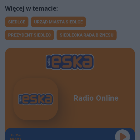
SIEDLCE
URZĄD MIASTA SIEDLCE
PREZYDENT SIEDLEC
SIEDLECKA RADA BIZNESU
Radio Online
TERAZ
GRAMY