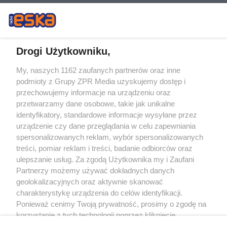
Drogi Użytkowniku,
My, naszych 1162 zaufanych partnerów oraz inne
Żaden utwór zamieszczony w serwisie nie może być powielany i
podmioty z Grupy ZPR Media uzyskujemy dostęp i
rozpowszechniany lub dalej rozpowszechniany w jakikolwiek sposób (w
tym także elektroniczny lub mechaniczny) na jakimkolwiek polu
przechowujemy informacje na urządzeniu oraz
eksploatacji w jakiejkolwiek formie, włącznie z umieszczaniem w Internecie
przetwarzamy dane osobowe, takie jak unikalne
bez pisemnej zgody właściciela praw. Jakiekolwiek użycie lub
identyfikatory, standardowe informacje wysyłane przez
wykorzystanie utworów w całości lub w części z naruszeniem prawa, tzn.
bez właściwej zgody, jest zabronione pod groźbą kary i może być ścigane
urządzenie czy dane przeglądania w celu zapewniania
prawnie.
spersonalizowanych reklam, wybór spersonalizowanych
treści, pomiar reklam i treści, badanie odbiorców oraz
ulepszanie usług. Za zgodą Użytkownika my i Zaufani
Partnerzy możemy używać dokładnych danych
geolokalizacyjnych oraz aktywnie skanować
charakterystykę urządzenia do celów identyfikacji.
Ponieważ cenimy Twoją prywatność, prosimy o zgodę na
O nas
korzystanie z tych technologii poprzez kliknięcie
Informacje prawne
„Akceptuję”. Zgoda jest dobrowolna i zawsze możesz ją