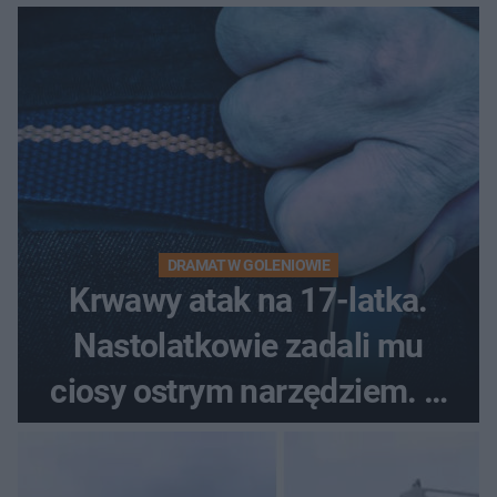
pytali, czy to Mad Max!
DRAMAT W GOLENIOWIE
Krwawy atak na 17-latka.
Nastolatkowie zadali mu
ciosy ostrym narzędziem. O
ich losach zdecyduje sąd
rodzinny