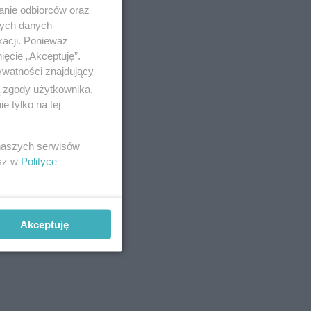
anie odbiorców oraz
nych danych
kacji. Ponieważ
ięcie „Akceptuję”.
ywatności znajdujący
ą zgody użytkownika,
 tylko na tej
 naszych serwisów
esz w
Polityce
Akceptuję