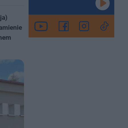
ja)
Kamienie
inem