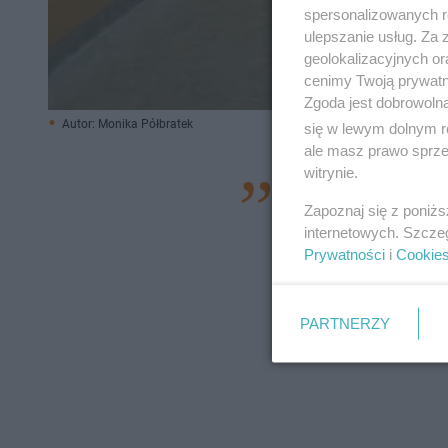
spersonalizowanych re
ulepszanie usług. Za
geolokalizacyjnych or
cenimy Twoją prywatno
Zgoda jest dobrowoln
Autor: Monika Półbratek
się w lewym dolnym r
ale masz prawo sprzec
witrynie.
–
Bardzo dobrze mi
Zapoznaj się z poniż
na luzie przez c
internetowych. Szcze
polskiego wybrana
Prywatności
i
Cookie
rozprawka na tem
ósmoklasista ze Sz
PARTNERZY
Narodowej w Siedl