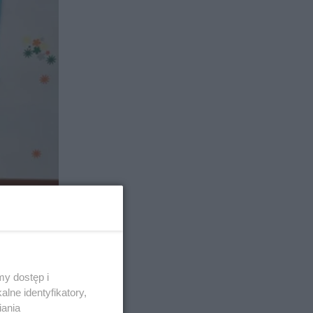
y dostęp i
lne identyfikatory,
iania