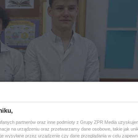
niku,
fanych partnerów oraz inne podmioty z Grupy ZPR Media uzyskujem
cje na urządzeniu oraz przetwarzamy dane osobowe, takie jak unika
je wysyłane przez urządzenie czy dane przeglądania w celu zapewn