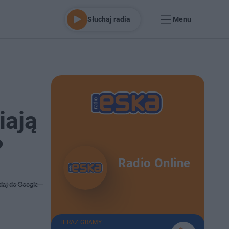
Słuchaj radia
Menu
iają
?
Radio Online
daj do Google
TERAZ GRAMY