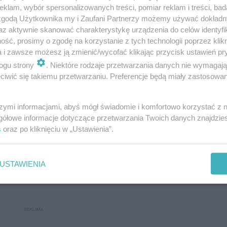
klam, wybór spersonalizowanych treści, pomiar reklam i treści, bad
 zgodą Użytkownika my i Zaufani Partnerzy możemy używać dokład
az aktywnie skanować charakterystykę urządzenia do celów identyfi
ść, prosimy o zgodę na korzystanie z tych technologii poprzez klikn
a i zawsze możesz ją zmienić/wycofać klikając przycisk ustawień pr
ogu strony
. Niektóre rodzaje przetwarzania danych nie wymagaj
iwić się takiemu przetwarzaniu. Preferencje będą miały zastosowanie
 poszło. Nie przygotowywałem się długo, tak
szymi informacjami, abyś mógł świadomie i komfortowo korzystać z
ały rok szedłem.
Na egzaminie z języka
gółowe informacje dotyczące przetwarzania Twoich danych znajdzi
 lektura to były „Kamienie na szaniec” i
s
oraz po kliknięciu w „Ustawienia”.
at czy warto pomagać innym
– mówi Dawid,
koły Podstawowej nr 1 im. Komisji Edukacji
USTAWIENIA
cach.