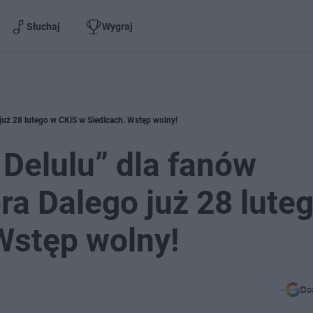
Słuchaj
Wygraj
 już 28 lutego w CKiS w Siedlcach. Wstęp wolny!
 Delulu” dla fanów
ra Dalego już 28 lute
Wstęp wolny!
Do