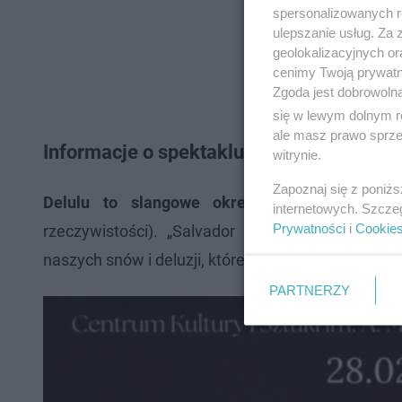
spersonalizowanych re
ulepszanie usług. Za
geolokalizacyjnych or
cenimy Twoją prywatno
Zgoda jest dobrowoln
się w lewym dolnym r
ale masz prawo sprzec
Informacje o spektaklu
witrynie.
Zapoznaj się z poniż
Delulu to slangowe określenie, pochodzące 
internetowych. Szcze
Prywatności
i
Cookie
rzeczywistości). „Salvador Delulu” jest więc r
naszych snów i deluzji, które przerodziły się w str
PARTNERZY