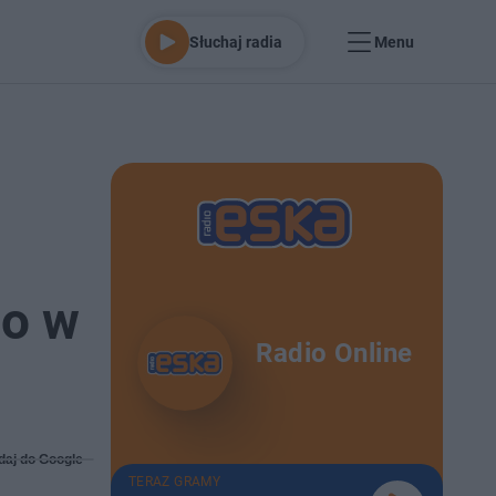
Słuchaj radia
Menu
go w
Radio Online
daj do Google
TERAZ GRAMY