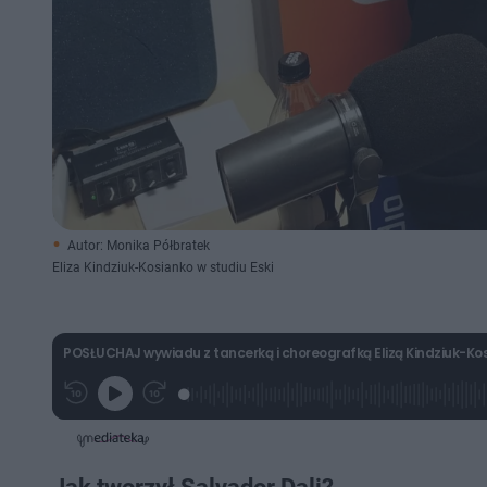
Autor: Monika Półbratek
Eliza Kindziuk-Kosianko w studiu Eski
POSŁUCHAJ wywiadu z tancerką i choreografką Elizą Kindziuk-Ko
L
P
P
G
o
r
r
r
a
z
z
a
d
e
e
j
e
w
w
d
i
i
:
ń
ń