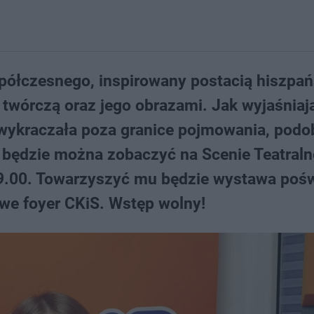
spółczesnego, inspirowany postacią hiszpa
 twórczą oraz jego obrazami. Jak wyjaśniaj
, wykraczała poza granice pojmowania, podo
będzie można zobaczyć na Scenie Teatraln
 19.00. Towarzyszyć mu będzie wystawa poś
 we foyer CKiS. Wstęp wolny!