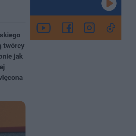
ńskiego
ą twórcy
bnie jak
ej
więcona