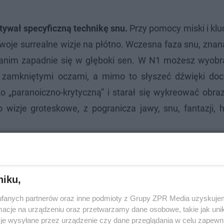
tywał specyficzną technikę snu.
Przy pomocy miski i klu
swoje surrealne wizje na płótno. Wczesna faza snu, znan
, zanim zapadnie się w głęboki sen. W N1 możesz wyobr
d zamkniętymi oczami, a mimo to słyszeć dźwięki do
o „paranoiczno-krytyczną” i starał się wykreować obra
 wizje groteskowe, z pogranicza jawy, snu, fantazji, h
niku,
fanych partnerów oraz inne podmioty z Grupy ZPR Media uzyskujem
cje na urządzeniu oraz przetwarzamy dane osobowe, takie jak unika
je wysyłane przez urządzenie czy dane przeglądania w celu zapewn