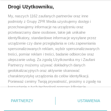
Drogi Użytkowniku,
My, naszych 1162 zaufanych partnerów oraz inne
Żaden utwór zamieszczony w serwisie nie może być powielany i
podmioty z Grupy ZPR Media uzyskujemy dostęp i
rozpowszechniany lub dalej rozpowszechniany w jakikolwiek sposób (w
tym także elektroniczny lub mechaniczny) na jakimkolwiek polu
przechowujemy informacje na urządzeniu oraz
eksploatacji w jakiejkolwiek formie, włącznie z umieszczaniem w Internecie
przetwarzamy dane osobowe, takie jak unikalne
bez pisemnej zgody właściciela praw. Jakiekolwiek użycie lub
identyfikatory, standardowe informacje wysyłane przez
wykorzystanie utworów w całości lub w części z naruszeniem prawa, tzn.
bez właściwej zgody, jest zabronione pod groźbą kary i może być ścigane
urządzenie czy dane przeglądania w celu zapewniania
prawnie.
spersonalizowanych reklam, wybór spersonalizowanych
treści, pomiar reklam i treści, badanie odbiorców oraz
ulepszanie usług. Za zgodą Użytkownika my i Zaufani
Partnerzy możemy używać dokładnych danych
geolokalizacyjnych oraz aktywnie skanować
charakterystykę urządzenia do celów identyfikacji.
Ponieważ cenimy Twoją prywatność, prosimy o zgodę na
O nas
korzystanie z tych technologii poprzez kliknięcie
Informacje prawne
„Akceptuję”. Zgoda jest dobrowolna i zawsze możesz ją
zmienić/wycofać klikając przycisk ustawień prywatności
Nasze serwisy
PARTNERZY
USTAWIENIA
znajdujący się w lewym dolnym rogu strony
. Niektóre
rodzaje przetwarzania danych nie wymagają zgody
© 2026 Grupa ZPR Media