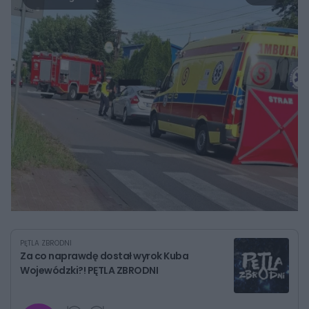
PĘTLA ZBRODNI
Za co naprawdę dostał wyrok Kuba
Wojewódzki?! PĘTLA ZBRODNI
G