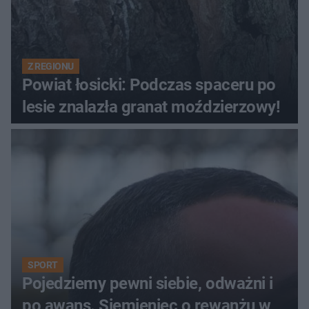
Z REGIONU
Powiat łosicki: Podczas spaceru po
lesie znalazła granat moździerzowy!
SPORT
Pojedziemy pewni siebie, odważni i
po awans. Siemieniec o rewanżu w