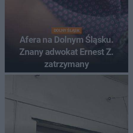
DOLNY ŚLĄSK
Afera na Dolnym Śląsku.
Znany adwokat Ernest Z.
zatrzymany