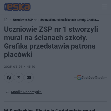
Uczniowie ZSP nr 1 stworzyli mural na ścianach szkoły. Grafika
przedstawia patrona placówki
Uczniowie ZSP nr 1 stworzyli
mural na ścianach szkoły.
Grafika przedstawia patrona
placówki
2025-03-24
15:10
Dodaj do Google
Monika Radomyska
W Siedleckim „Elektryku” odsłonięto mural.