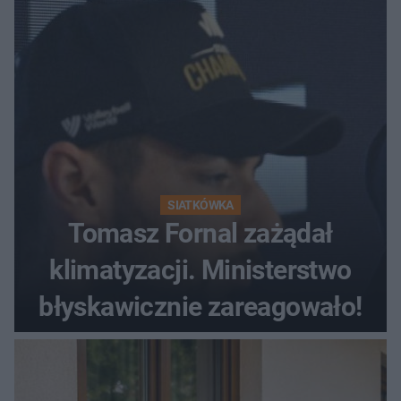
krąży wideo z tego pojedynku
SIATKÓWKA
Tomasz Fornal zażądał
klimatyzacji. Ministerstwo
błyskawicznie zareagowało!