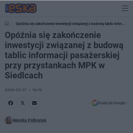
Opóźnia się zakończenie inwestycji związanej z budową tablic informacji
pasażerskiej przy przystankach MPK w Siedlcach
Opóźnia się zakończenie
inwestycji związanej z budową
tablic informacji pasażerskiej
przy przystankach MPK w
Siedlcach
2026-05-27
19:15
Dodaj do Google
Monika Półbratek