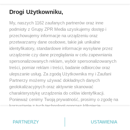
Drogi Użytkowniku,
My, naszych 1162 zaufanych partnerów oraz inne
Żaden utwór zamieszczony w serwisie nie może być powielany i
podmioty z Grupy ZPR Media uzyskujemy dostęp i
rozpowszechniany lub dalej rozpowszechniany w jakikolwiek sposób (w
tym także elektroniczny lub mechaniczny) na jakimkolwiek polu
przechowujemy informacje na urządzeniu oraz
eksploatacji w jakiejkolwiek formie, włącznie z umieszczaniem w Internecie
przetwarzamy dane osobowe, takie jak unikalne
bez pisemnej zgody właściciela praw. Jakiekolwiek użycie lub
wykorzystanie utworów w całości lub w części z naruszeniem prawa, tzn.
identyfikatory, standardowe informacje wysyłane przez
bez właściwej zgody, jest zabronione pod groźbą kary i może być ścigane
urządzenie czy dane przeglądania w celu zapewniania
prawnie.
spersonalizowanych reklam, wybór spersonalizowanych
treści, pomiar reklam i treści, badanie odbiorców oraz
ulepszanie usług. Za zgodą Użytkownika my i Zaufani
Partnerzy możemy używać dokładnych danych
geolokalizacyjnych oraz aktywnie skanować
charakterystykę urządzenia do celów identyfikacji.
O nas
Ponieważ cenimy Twoją prywatność, prosimy o zgodę na
korzystanie z tych technologii poprzez kliknięcie
Informacje prawne
„Akceptuję”. Zgoda jest dobrowolna i zawsze możesz ją
zmienić/wycofać klikając przycisk ustawień prywatności
Nasze serwisy
PARTNERZY
USTAWIENIA
znajdujący się w lewym dolnym rogu strony
. Niektóre