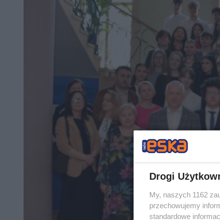
Drogi Użytkow
My, naszych 1162 zau
przechowujemy informa
standardowe informac