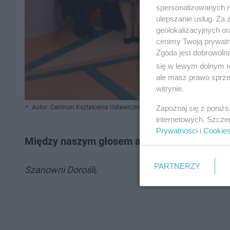
spersonalizowanych re
ulepszanie usług. Za
geolokalizacyjnych or
cenimy Twoją prywatno
Zgoda jest dobrowoln
się w lewym dolnym r
ale masz prawo sprzec
witrynie.
Zapoznaj się z poniż
Autor: Centrum Kształcenia Ustawicznego w Siedlcach/ Materiały pras
internetowych. Szcze
Prywatności
i
Cookie
Między naszym głosem a Waszym zdaniem. M
PARTNERZY
Szanowni Dorośli,