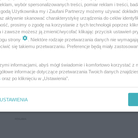
klam, wybór spersonalizowanych treści, pomiar reklam i treści, bad
 zgodą Użytkownika my i Zaufani Partnerzy możemy używać dokład
az aktywnie skanować charakterystykę urządzenia do celów identyfi
ść, prosimy o zgodę na korzystanie z tych technologii poprzez klikn
a i zawsze możesz ją zmienić/wycofać klikając przycisk ustawień pr
ogu strony
. Niektóre rodzaje przetwarzania danych nie wymagaj
iwić się takiemu przetwarzaniu. Preferencje będą miały zastosowanie
szymi informacjami, abyś mógł świadomie i komfortowo korzystać z
owe
gółowe informacje dotyczące przetwarzania Twoich danych znajdzi
s
oraz po kliknięciu w „Ustawienia”.
łodzież w listach do dorosłych
USTAWIENIA