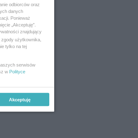
anie odbiorców oraz
nych danych
kacji. Ponieważ
ięcie „Akceptuję”.
ywatności znajdujący
ą zgody użytkownika,
 tylko na tej
 naszych serwisów
esz w
Polityce
Akceptuję