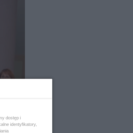
y dostęp i
lne identyfikatory,
iania