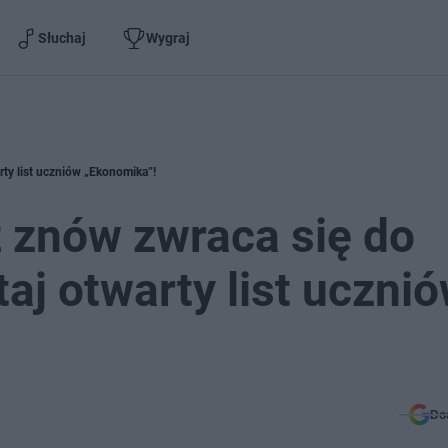
Słuchaj
Wygraj
rty list uczniów „Ekonomika”!
 znów zwraca się do
aj otwarty list uczni
Do