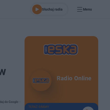
Słuchaj radia
Menu
ów
Radio Online
daj do Google
TERAZ GRAMY