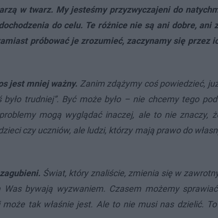
arzą w twarz. My jesteśmy przyzwyczajeni do natych
ochodzenia do celu. Te różnice nie są ani dobre, ani 
zamiast próbować je zrozumieć, zaczynamy się przez i
os jest mniej ważny.
Zanim zdążymy coś powiedzieć, już
ś było trudniej”. Być może było – nie chcemy tego pod
roblemy mogą wyglądać inaczej, ale to nie znaczy, ż
 dzieci czy uczniów, ale ludzi, którzy mają prawo do włas
 zagubieni.
Świat, który znaliście, zmienia się w zawrot
 dla Was bywają wyzwaniem. Czasem możemy sprawiać
i może tak właśnie jest. Ale to nie musi nas dzielić. 