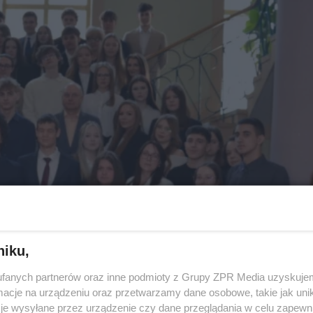
niku,
fanych partnerów oraz inne podmioty z Grupy ZPR Media uzyskujem
cje na urządzeniu oraz przetwarzamy dane osobowe, takie jak unika
je wysyłane przez urządzenie czy dane przeglądania w celu zapewn