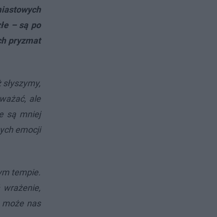
miastowych
złe – są po
ch pryzmat
 słyszymy,
ważać, ale
e są mniej
nych emocji
nym tempie.
 wrażenie,
To może nas