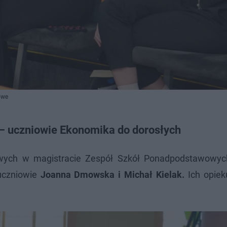
owe
u – uczniowie Ekonomika do dorosłych
wych w magistracie Zespół Szkół Ponadpodstawowyc
 uczniowie
Joanna Dmowska i Michał Kielak.
Ich opie