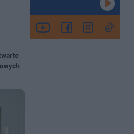
twarte
awowych