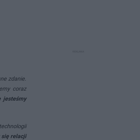
sne zdanie.
cemy coraz
e jesteśmy
technologii
ię relacji