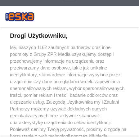
Drogi Użytkowniku,
My, naszych 1162 zaufanych partnerów oraz inne
Żaden utwór zamieszczony w serwisie nie może być powielany i
podmioty z Grupy ZPR Media uzyskujemy dostęp i
rozpowszechniany lub dalej rozpowszechniany w jakikolwiek sposób (w
tym także elektroniczny lub mechaniczny) na jakimkolwiek polu
przechowujemy informacje na urządzeniu oraz
eksploatacji w jakiejkolwiek formie, włącznie z umieszczaniem w Internecie
przetwarzamy dane osobowe, takie jak unikalne
bez pisemnej zgody właściciela praw. Jakiekolwiek użycie lub
identyfikatory, standardowe informacje wysyłane przez
wykorzystanie utworów w całości lub w części z naruszeniem prawa, tzn.
bez właściwej zgody, jest zabronione pod groźbą kary i może być ścigane
urządzenie czy dane przeglądania w celu zapewniania
prawnie.
spersonalizowanych reklam, wybór spersonalizowanych
treści, pomiar reklam i treści, badanie odbiorców oraz
ulepszanie usług. Za zgodą Użytkownika my i Zaufani
Partnerzy możemy używać dokładnych danych
geolokalizacyjnych oraz aktywnie skanować
charakterystykę urządzenia do celów identyfikacji.
Ponieważ cenimy Twoją prywatność, prosimy o zgodę na
O nas
korzystanie z tych technologii poprzez kliknięcie