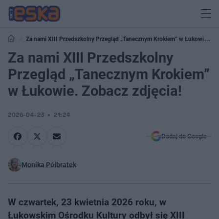
Za nami XIII Przedszkolny Przegląd „Tanecznym Krokiem” w Łukowie.
Zobacz zdjęcia!
Za nami XIII Przedszkolny
Przegląd „Tanecznym Krokiem”
w Łukowie. Zobacz zdjęcia!
2026-04-23
21:24
Dodaj do Google
Monika Półbratek
W czwartek, 23 kwietnia 2026 roku, w
Łukowskim Ośrodku Kultury odbył się XIII