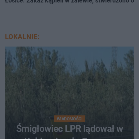
Łosice: Zakaz kąpieli w zalewie, stwierdzono ob
LOKALNIE:
WIADOMOŚCI
Śmigłowiec LPR lądował w