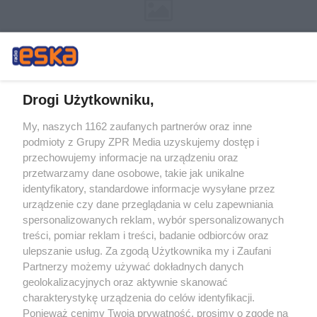
Drogi Użytkowniku,
My, naszych 1162 zaufanych partnerów oraz inne
Żaden utwór zamieszczony w serwisie nie może być powielany i
podmioty z Grupy ZPR Media uzyskujemy dostęp i
rozpowszechniany lub dalej rozpowszechniany w jakikolwiek sposób (w
tym także elektroniczny lub mechaniczny) na jakimkolwiek polu
przechowujemy informacje na urządzeniu oraz
eksploatacji w jakiejkolwiek formie, włącznie z umieszczaniem w Internecie
przetwarzamy dane osobowe, takie jak unikalne
bez pisemnej zgody właściciela praw. Jakiekolwiek użycie lub
wykorzystanie utworów w całości lub w części z naruszeniem prawa, tzn.
identyfikatory, standardowe informacje wysyłane przez
bez właściwej zgody, jest zabronione pod groźbą kary i może być ścigane
urządzenie czy dane przeglądania w celu zapewniania
prawnie.
spersonalizowanych reklam, wybór spersonalizowanych
treści, pomiar reklam i treści, badanie odbiorców oraz
ulepszanie usług. Za zgodą Użytkownika my i Zaufani
Partnerzy możemy używać dokładnych danych
geolokalizacyjnych oraz aktywnie skanować
charakterystykę urządzenia do celów identyfikacji.
Ponieważ cenimy Twoją prywatność, prosimy o zgodę na
O nas