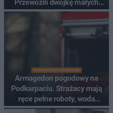
Przewozili dwójkę małych
dzieci
NAWAŁNICE NA PODKARPACIU
Armagedon pogodowy na
Podkarpaciu. Strażacy mają
ręce pełne roboty, woda
zalewa posesje i budynki