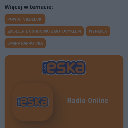
POWIAT SIEDLECKI
ZDERZENIE OSOBÓWKI Z MOTOCYKLEM
WYPADEK
GMINA PAPROTNIA
Radio Online