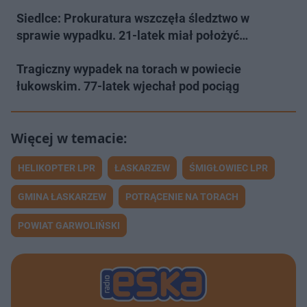
Siedlce: Prokuratura wszczęła śledztwo w
sprawie wypadku. 21-latek miał położyć…
Tragiczny wypadek na torach w powiecie
łukowskim. 77-latek wjechał pod pociąg
HELIKOPTER LPR
ŁASKARZEW
ŚMIGŁOWIEC LPR
GMINA ŁASKARZEW
POTRĄCENIE NA TORACH
POWIAT GARWOLIŃSKI