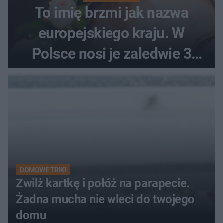
To imię brzmi jak nazwa
europejskiego kraju. W
Polsce nosi je zaledwie 3
kobiety
DOMOWE TRIKI
Zwilż kartkę i połóż na parapecie.
Żadna mucha nie wleci do twojego
domu