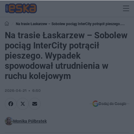
Na trasie Łaskarzew – Sobolew pociąg InterCity potrącił pieszego.
Wypadek spowodował utrudnienia w ruchu kolejowym
Na trasie Łaskarzew – Sobolew
pociąg InterCity potrącił
pieszego. Wypadek
spowodował utrudnienia w
ruchu kolejowym
2026-04-21
6:50
Dodaj do Google
Monika Półbratek