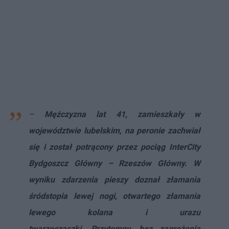
–
Mężczyzna lat 41, zamieszkały w
województwie lubelskim, na peronie zachwiał
się i został potrącony przez pociąg InterCity
Bydgoszcz Główny – Rzeszów Główny. W
wyniku zdarzenia pieszy doznał złamania
śródstopia lewej nogi, otwartego złamania
lewego kolana i urazu
twarzoczaszki. Przytomny, bez zagrożenia