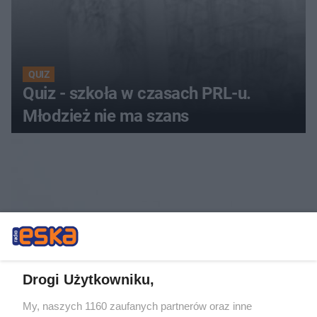
QUIZ
Quiz - szkoła w czasach PRL-u.
Młodzież nie ma szans
Drogi Użytkowniku,
PIŁKA NOŻNA
My, naszych 1160 zaufanych partnerów oraz inne