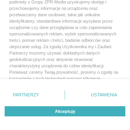
UEFA tworzy koalicję. Celem
podmioty z Grupy ZPR Media uzyskujemy dostęp i
przechowujemy informacje na urządzeniu oraz
prezydent FIFA Gianni Infantino
przetwarzamy dane osobowe, takie jak unikalne
identyfikatory, standardowe informacje wysyłane przez
ZOBACZ WIĘCEJ
urządzenie czy dane przeglądania w celu zapewniania
spersonalizowanych reklam, wybór spersonalizowanych
treści, pomiar reklam i treści, badanie odbiorców oraz
ulepszanie usług. Za zgodą Użytkownika my i Zaufani
Partnerzy możemy używać dokładnych danych
geolokalizacyjnych oraz aktywnie skanować
charakterystykę urządzenia do celów identyfikacji.
Ponieważ cenimy Twoją prywatność, prosimy o zgodę na
korzystanie z tych technologii poprzez kliknięcie
„Akceptuję”. Zgoda jest dobrowolna i zawsze możesz ją
zmienić/wycofać klikając przycisk ustawień prywatności
PARTNERZY
USTAWIENIA
znajdujący się w lewym dolnym rogu strony
. Niektóre
rodzaje przetwarzania danych nie wymagają zgody
Akceptuję
użytkownika, ale masz prawo sprzeciwić się takiemu
przetwarzaniu. Preferencje będą miały zastosowanie tylko
na tej witrynie.