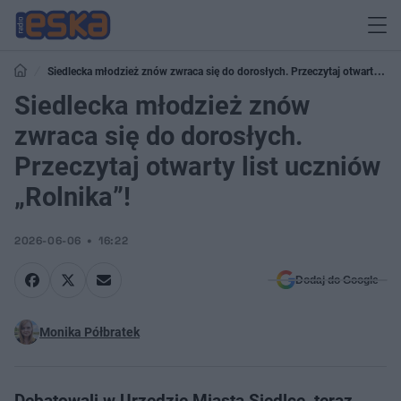
Siedlecka młodzież znów zwraca się do dorosłych. Przeczytaj otwarty list
uczniów „Rolnika”!
Siedlecka młodzież znów
zwraca się do dorosłych.
Przeczytaj otwarty list uczniów
„Rolnika”!
2026-06-06
16:22
Dodaj do Google
Monika Półbratek
Debatowali w Urzędzie Miasta Siedlce, teraz