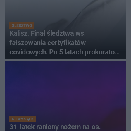
ŚLEDZTWO
Kalisz. Finał śledztwa ws.
fałszowania certyfikatów
covidowych. Po 5 latach prokurator
zamyka sprawę
NOWY SĄCZ
31-latek raniony nożem na os.