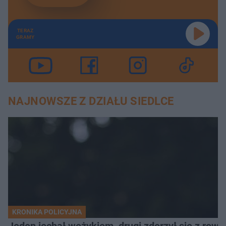
TERAZ
GRAMY
NAJNOWSZE Z DZIAŁU SIEDLCE
KRONIKA POLICYJNA
Jeden jechał wężykiem, drugi zderzył się z rowe