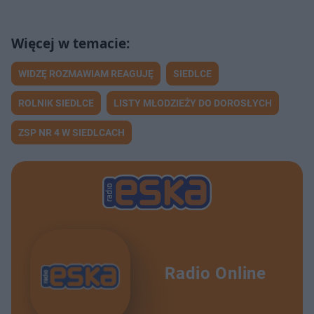
WIDZĘ ROZMAWIAM REAGUJĘ
SIEDLCE
ROLNIK SIEDLCE
LISTY MŁODZIEŻY DO DOROSŁYCH
ZSP NR 4 W SIEDLCACH
Radio Online