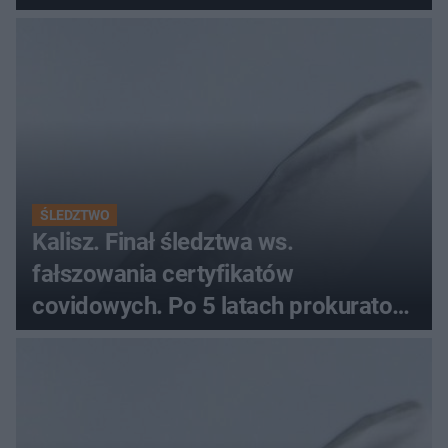
Pieniądze trafią do czterech
organizacji
ŚLEDZTWO
Kalisz. Finał śledztwa ws.
fałszowania certyfikatów
covidowych. Po 5 latach prokurator
zamyka sprawę