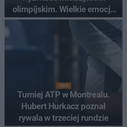
olimpijskim. Wielkie emocje
podczas Silesia Memoriału
Kamili Skolimowskiej
TENIS
Turniej ATP w Montrealu.
Hubert Hurkacz poznał
rywala w trzeciej rundzie